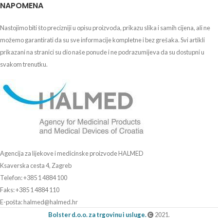
NAPOMENA
Nastojimo biti što precizniji u opisu proizvoda, prikazu slika i samih cijena, ali ne
možemo garantirati da su sve informacije kompletne i bez grešaka. Svi artikli
prikazani na stranici su dio naše ponude i ne podrazumijeva da su dostupni u
svakom trenutku.
Agencija za lijekove i medicinske proizvode HALMED
Ksaverska cesta 4, Zagreb
Telefon: +385 1 4884 100
Faks: +385 1 4884 110
E-pošta: halmed@halmed.hr
Bolster d.o.o. za trgovinu i usluge.
2021.