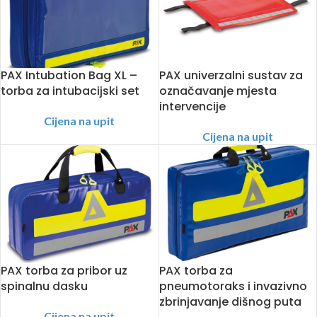
PAX Intubation Bag XL –
PAX univerzalni sustav za
torba za intubacijski set
označavanje mjesta
intervencije
Cijena na upit
Cijena na upit
PAX torba za pribor uz
PAX torba za
spinalnu dasku
pneumotoraks i invazivno
zbrinjavanje dišnog puta
Cijena na upit