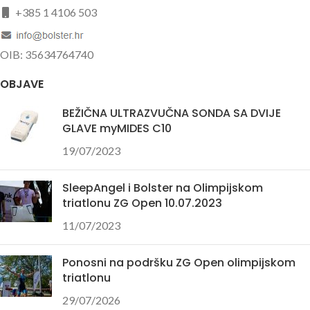
+385 1 4106 503
OIB: 35634764740
OBJAVE
BEŽIČNA ULTRAZVUČNA SONDA SA DVIJE
GLAVE myMIDES C10
19/07/2023
SleepAngel i Bolster na Olimpijskom
triatlonu ZG Open 10.07.2023
11/07/2023
Ponosni na podršku ZG Open olimpijskom
triatlonu
29/07/2026