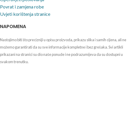
Povrat i zamjena robe
Uvjeti korištenja stranice
NAPOMENA
Nastojimo biti što precizniji u opisu proizvoda, prikazu slika i samih cijena, ali ne
možemo garantirati da su sve informacije kompletne i bez grešaka. Svi artikli
prikazani na stranici su dio naše ponude i ne podrazumijeva da su dostupni u
svakom trenutku.
Agencija za lijekove i medicinske proizvode HALMED
Ksaverska cesta 4, Zagreb
Telefon: +385 1 4884 100