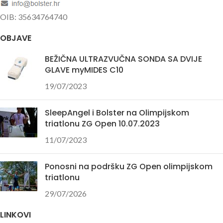
OIB: 35634764740
OBJAVE
BEŽIČNA ULTRAZVUČNA SONDA SA DVIJE
GLAVE myMIDES C10
19/07/2023
SleepAngel i Bolster na Olimpijskom
triatlonu ZG Open 10.07.2023
11/07/2023
Ponosni na podršku ZG Open olimpijskom
triatlonu
29/07/2026
LINKOVI