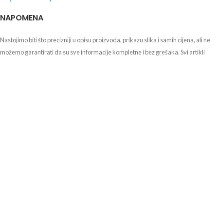
NAPOMENA
Nastojimo biti što precizniji u opisu proizvoda, prikazu slika i samih cijena, ali ne
možemo garantirati da su sve informacije kompletne i bez grešaka. Svi artikli
prikazani na stranici su dio naše ponude i ne podrazumijeva da su dostupni u
svakom trenutku.
Agencija za lijekove i medicinske proizvode HALMED
Ksaverska cesta 4, Zagreb
Telefon: +385 1 4884 100
Faks: +385 1 4884 110
E-pošta: halmed@halmed.hr