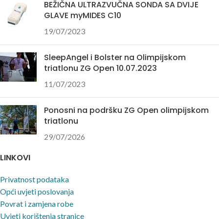
BEŽIČNA ULTRAZVUČNA SONDA SA DVIJE
GLAVE myMIDES C10
19/07/2023
SleepAngel i Bolster na Olimpijskom
triatlonu ZG Open 10.07.2023
11/07/2023
Ponosni na podršku ZG Open olimpijskom
triatlonu
29/07/2026
LINKOVI
Privatnost podataka
Opći uvjeti poslovanja
Povrat i zamjena robe
Uvjeti korištenja stranice