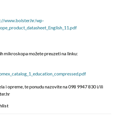
s://www.bolster.hr/wp-
ope_product_datasheet_English_11.pdf
h mikroskopa možete preuzeti na linku:
omex_catalog_1_education_compressed.pdf
a i opreme, te ponudu nazovite na 098 9947 830 i/ili
ter.hr
hlist