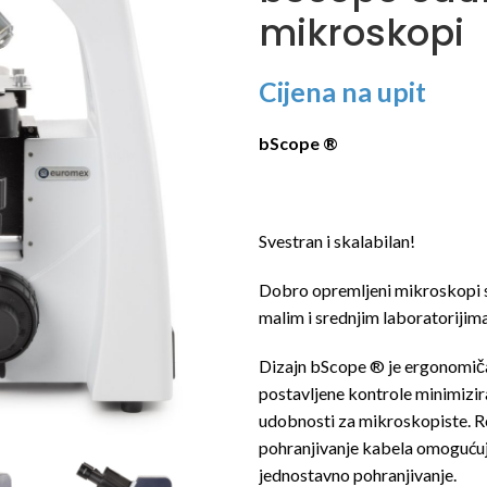
mikroskopi
Cijena na upit
bScope ®
Svestran i skalabilan!
Dobro opremljeni mikroskopi se
malim i srednjim laboratorijim
Dizajn bScope ® je ergonomičan 
postavljene kontrole minimizira
udobnosti za mikroskopiste. R
pohranjivanje kabela omogućuju
jednostavno pohranjivanje.