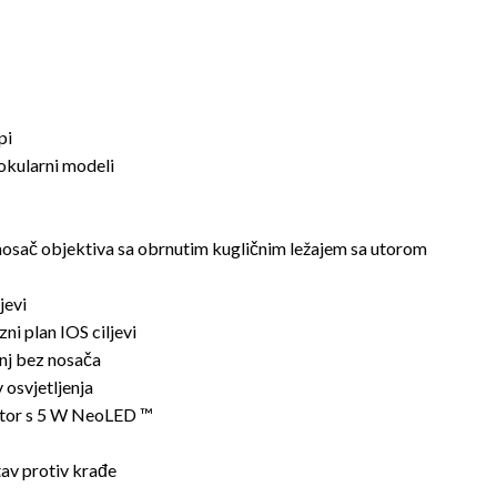
pi
nokularni modeli
 nosač objektiva sa obrnutim kugličnim ležajem sa utorom
jevi
zni plan IOS ciljevi
nj bez nosača
osvjetljenja
ator s 5 W NeoLED ™
tav protiv krađe