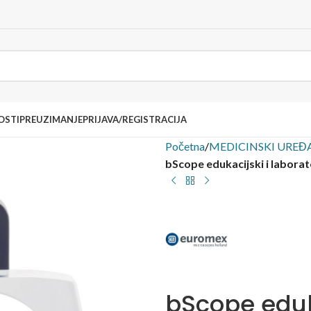
OSTI
PREUZIMANJE
PRIJAVA/REGISTRACIJA
Početna
/
MEDICINSKI UREĐA
bScope edukacijski i laborat
bScope eduka