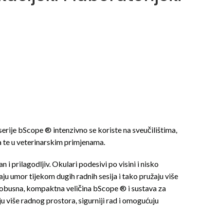
rije bScope ® intenzivno se koriste na sveučilištima,
a te u veterinarskim primjenama.
i prilagodljiv. Okulari podesivi po visini i nisko
ju umor tijekom dugih radnih sesija i tako pružaju više
obusna, kompaktna veličina bScope ® i sustava za
 više radnog prostora, sigurniji rad i omogućuju