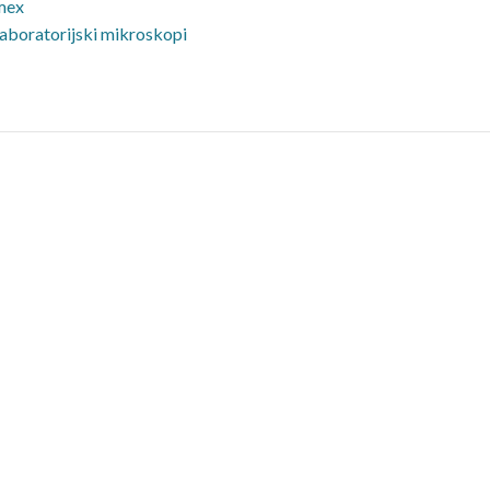
mex
laboratorijski mikroskopi