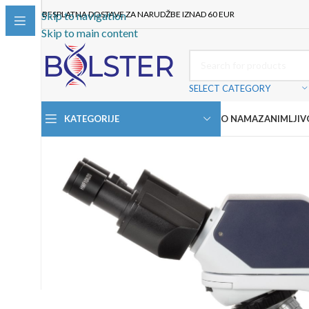
BESPLATNA DOSTAVE ZA NARUDŽBE IZNAD 60 EUR
Skip to navigation
Skip to main content
SELECT CATEGORY
KATEGORIJE
O NAMA
ZANIMLJIV