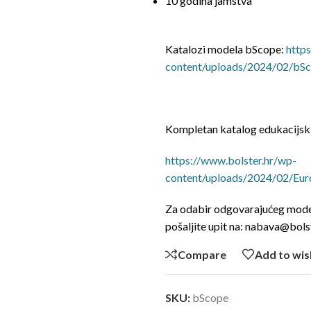
10 godina jamstva
Katalozi modela bScope:
http
content/uploads/2024/02/bSc
Kompletan katalog edukacijski
https://www.bolster.hr/wp-
content/uploads/2024/02/Eur
Za odabir odgovarajućeg model
pošaljite upit na: nabava@bols
Compare
Add to wis
SKU:
bScope