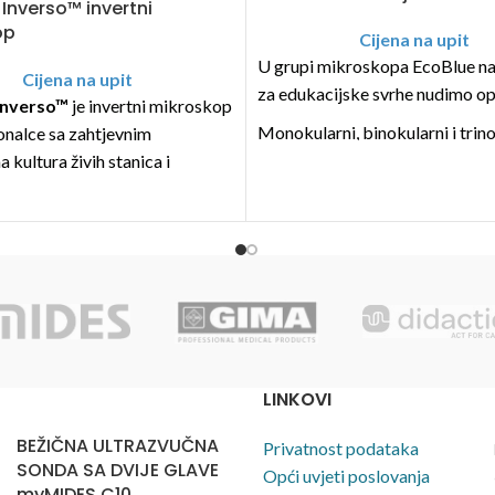
 Inverso™ invertni
op
Cijena na upit
U grupi mikroskopa EcoBlue na
Cijena na upit
za edukacijske svrhe nudimo op
Inverso™
je invertni mikroskop
Monokularni, binokularni i trin
onalce sa zahtjevnim
modeli s WF10x/18 mm okular
 kultura živih stanica i
Modeli s integriranom CMOS
zoraka.
od 5,0 MP
e u dvije konfiguracije:
Modeli za polarizacijske primj
ontrast plus DIC (kontrast
Opremljeni APL-om (Antimicro
alne smetnje) opremu
Protection Layer)
u fluorescencije
Okretni nosni nastavak s četiri
rastni poluapokromatski
akromatska objektiva
s prstenom za podešavanje
Koaksijalna gruba i fina podeša
LINKOVI
iguravaju savršeno promatranje
blokadom
 tkiva u Petrijevim zdjelicama ili
Podesiva visina, Abbeov konde
BEŽIČNA ULTRAZVUČNA
Privatnost podataka
debljine 1,2 mm
iris dijafragmom i držačem filtr
SONDA SA DVIJE GLAVE
Opći uvjeti poslovanja
1 W LED ili NeoLED™ osvjetljen
myMIDES C10