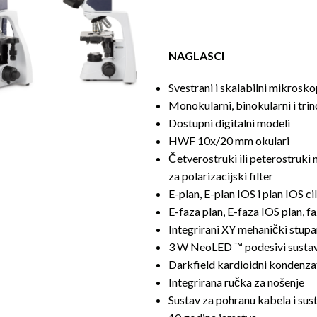
NAGLASCI
Svestrani i skalabilni mikrosko
Monokularni, binokularni i tri
Dostupni digitalni modeli
HWF 10x/20 mm okulari
Četverostruki ili peterostruki
za polarizacijski filter
E-plan, E-plan IOS i plan IOS cil
E-faza plan, E-faza IOS plan, fa
Integrirani XY mehanički stupa
3 W NeoLED ™ podesivi sustav 
Darkfield kardioidni kondenz
Integrirana ručka za nošenje
Sustav za pohranu kabela i sus