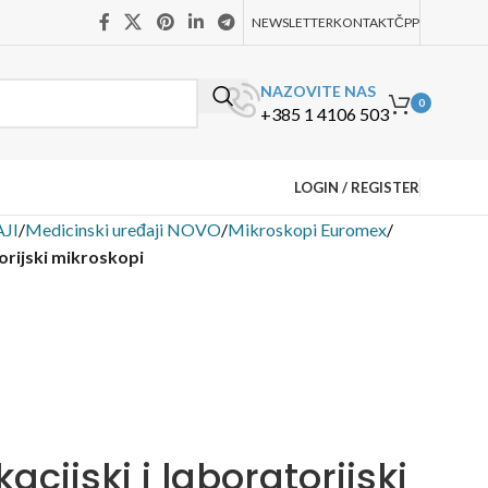
NEWSLETTER
KONTAKT
ČPP
NAZOVITE NAS
0
+385 1 4106 503
LOGIN / REGISTER
JI
/
Medicinski uređaji NOVO
/
Mikroskopi Euromex
/
orijski mikroskopi
cijski i laboratorijski