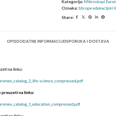
Kategorija:
Mikroskopi Euro
Oznaka:
bScope edukacijski i
Share:
OPIS
DODATNE INFORMACIJE
ISPORUKA I DOSTAVA
eti na linku:
uromex_catalog_2_life-science_compressed.pdf
preuzeti na linku:
uromex_catalog_1_education_compressed.pdf
eti na linku: