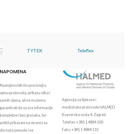
TYTEK
Teleflex
NAPOMENA
Nastojimo biti što precizniji u
opisu proizvoda, prikazu slika i
Agencija za lijekove i
samih cijena, ali ne možemo
medicinske proizvode HALMED
garantirati da su sve informacije
Ksaverska cesta 4, Zagreb
kompletne i bez grešaka. Svi
Telefon: +385 1 4884 100
artikli prikazani na stranici su
Faks: +385 1 4884 110
dio naše ponude i ne