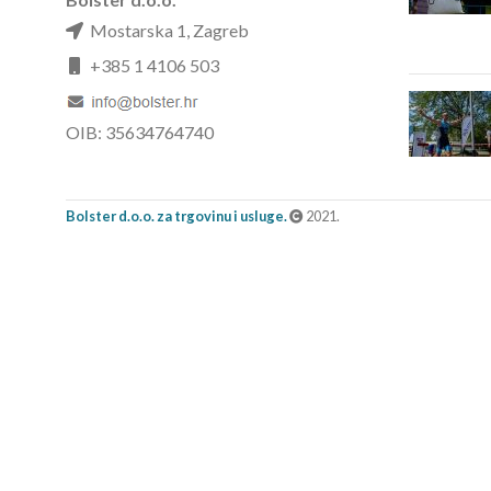
Mostarska 1, Zagreb
+385 1 4106 503
OIB: 35634764740
Bolster d.o.o. za trgovinu i usluge.
2021.