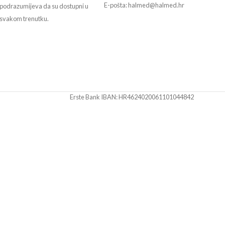
E-pošta: halmed@halmed.hr
podrazumijeva da su dostupni u
svakom trenutku.
Erste Bank IBAN: HR4624020061101044842