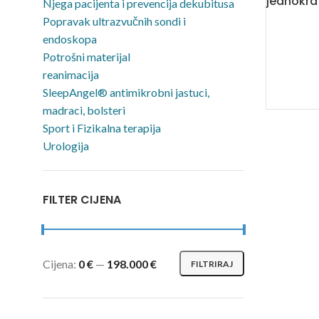
jednokra
Njega pacijenta i prevencija dekubitusa
Popravak ultrazvučnih sondi i
endoskopa
Potrošni materijal
reanimacija
SleepAngel® antimikrobni jastuci,
madraci, bolsteri
Sport i Fizikalna terapija
Urologija
FILTER CIJENA
Cijena:
0 €
—
198.000 €
FILTRIRAJ