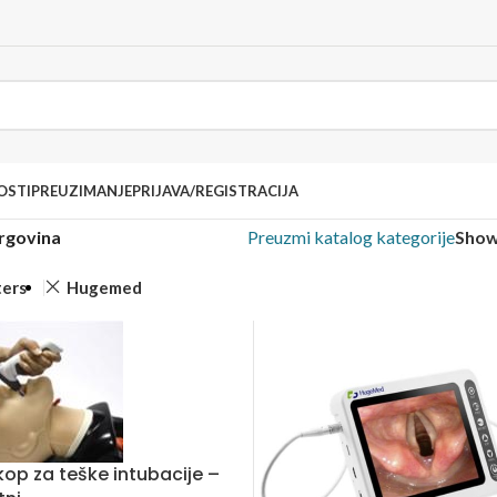
OSTI
PREUZIMANJE
PRIJAVA/REGISTRACIJA
rgovina
Preuzmi katalog kategorije
Sho
ters
Hugemed
kop za teške intubacije –