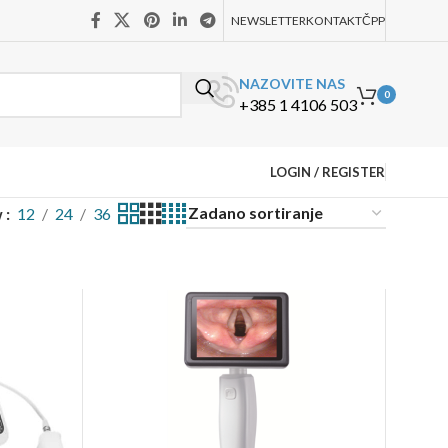
NEWSLETTER
KONTAKT
ČPP
NAZOVITE NAS
0
+385 1 4106 503
LOGIN / REGISTER
w
12
24
36