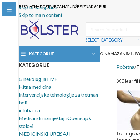
BESPLATNA DOSTAVE ZA NARUDŽBE IZNAD 60 EUR
Skip to navigation
Skip to main content
SELECT CATEGORY
KATEGORIJE
O NAMA
ZANIMLJIV
KATEGORIJE
Početna
/
T
Ginekologija i IVF
Clear fil
Hitna medicina
Intervencijske tehnologije za tretman
boli
intubacija
Medicinski namještaj i Operacijski
stolovi
Laringos
MEDICINSKI UREĐAJI