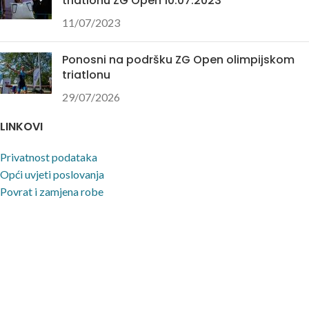
triatlonu ZG Open 10.07.2023
11/07/2023
Ponosni na podršku ZG Open olimpijskom
triatlonu
29/07/2026
LINKOVI
Privatnost podataka
Opći uvjeti poslovanja
Povrat i zamjena robe
Uvjeti korištenja stranice
NAPOMENA
Nastojimo biti što precizniji u opisu proizvoda, prikazu slika i samih cijena, ali ne
možemo garantirati da su sve informacije kompletne i bez grešaka. Svi artikli
prikazani na stranici su dio naše ponude i ne podrazumijeva da su dostupni u