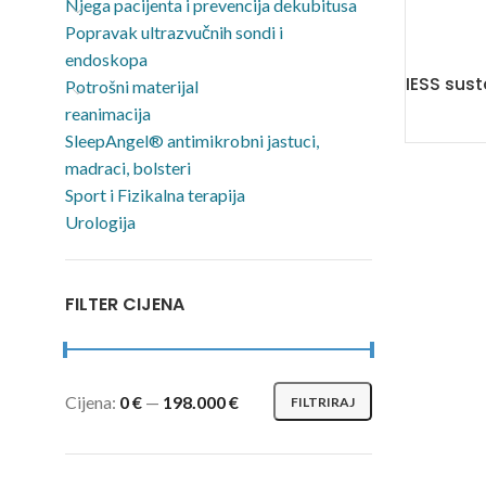
Njega pacijenta i prevencija dekubitusa
Popravak ultrazvučnih sondi i
endoskopa
IESS sust
Potrošni materijal
reanimacija
SleepAngel® antimikrobni jastuci,
madraci, bolsteri
Sport i Fizikalna terapija
Urologija
FILTER CIJENA
Cijena:
0 €
—
198.000 €
FILTRIRAJ