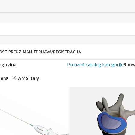
OSTI
PREUZIMANJE
PRIJAVA/REGISTRACIJA
rgovina
Preuzmi katalog kategorije
Sho
ters
AMS Italy