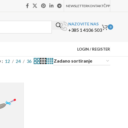
NEWSLETTER
KONTAKT
ČPP
NAZOVITE NAS
0
+385 1 4106 503
LOGIN / REGISTER
w
12
24
36