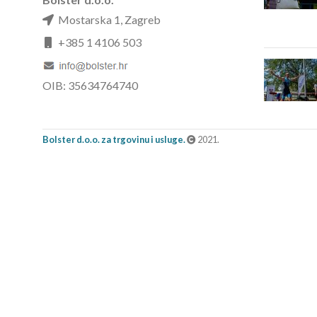
Mostarska 1, Zagreb
+385 1 4106 503
OIB: 35634764740
Bolster d.o.o. za trgovinu i usluge.
2021.