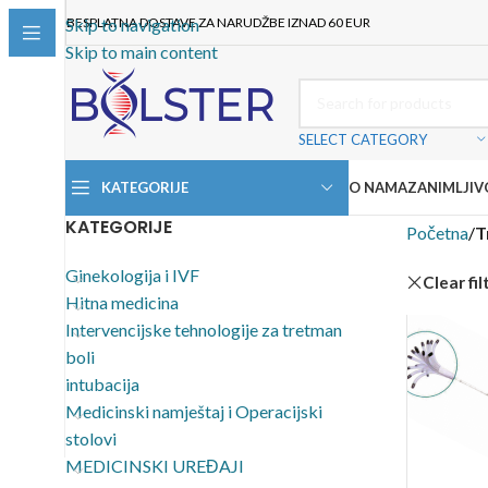
BESPLATNA DOSTAVE ZA NARUDŽBE IZNAD 60 EUR
Skip to navigation
Skip to main content
SELECT CATEGORY
KATEGORIJE
O NAMA
ZANIMLJIV
KATEGORIJE
Početna
/
T
Ginekologija i IVF
Clear fil
Hitna medicina
Intervencijske tehnologije za tretman
boli
intubacija
Medicinski namještaj i Operacijski
stolovi
MEDICINSKI UREĐAJI