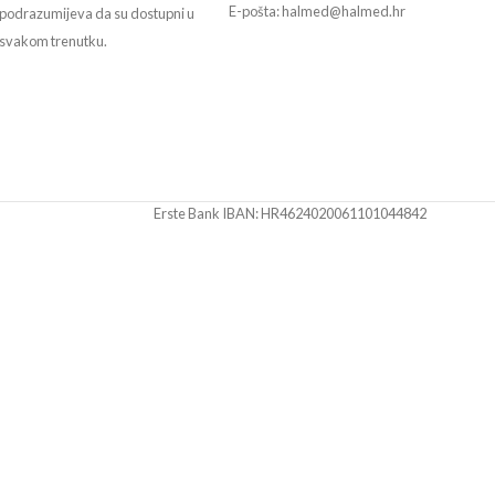
E-pošta: halmed@halmed.hr
podrazumijeva da su dostupni u
svakom trenutku.
Erste Bank IBAN: HR4624020061101044842