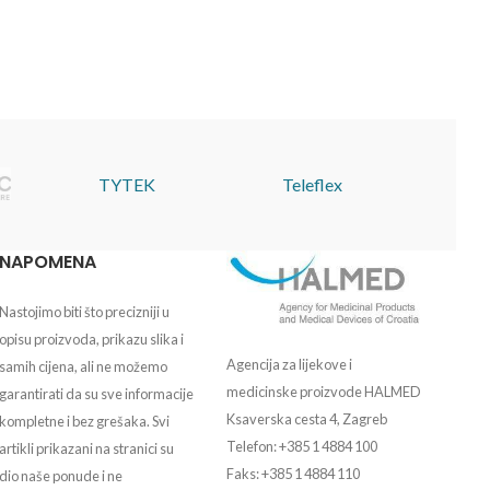
TYTEK
Teleflex
NAPOMENA
Nastojimo biti što precizniji u
opisu proizvoda, prikazu slika i
Agencija za lijekove i
samih cijena, ali ne možemo
medicinske proizvode HALMED
garantirati da su sve informacije
Ksaverska cesta 4, Zagreb
kompletne i bez grešaka. Svi
Telefon: +385 1 4884 100
artikli prikazani na stranici su
Faks: +385 1 4884 110
dio naše ponude i ne