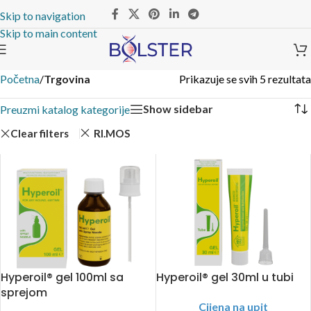
Skip to navigation
Skip to main content
Početna
/
Trgovina
Prikazuje se svih 5 rezultata
Show sidebar
Preuzmi katalog kategorije
Clear filters
RI.MOS
Hyperoil® gel 100ml sa
Hyperoil® gel 30ml u tubi
sprejom
Cijena na upit