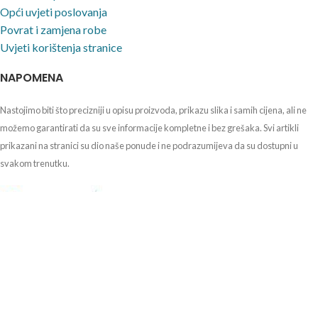
Opći uvjeti poslovanja
Povrat i zamjena robe
Uvjeti korištenja stranice
NAPOMENA
Nastojimo biti što precizniji u opisu proizvoda, prikazu slika i samih cijena, ali ne
možemo garantirati da su sve informacije kompletne i bez grešaka. Svi artikli
prikazani na stranici su dio naše ponude i ne podrazumijeva da su dostupni u
svakom trenutku.
Agencija za lijekove i medicinske proizvode HALMED
Ksaverska cesta 4, Zagreb