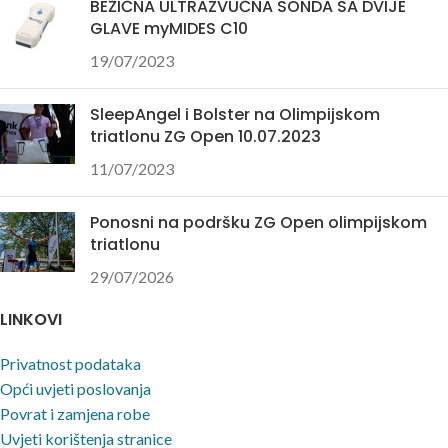
BEŽIČNA ULTRAZVUČNA SONDA SA DVIJE
GLAVE myMIDES C10
19/07/2023
SleepAngel i Bolster na Olimpijskom
triatlonu ZG Open 10.07.2023
11/07/2023
Ponosni na podršku ZG Open olimpijskom
triatlonu
29/07/2026
LINKOVI
Privatnost podataka
Opći uvjeti poslovanja
Povrat i zamjena robe
Uvjeti korištenja stranice