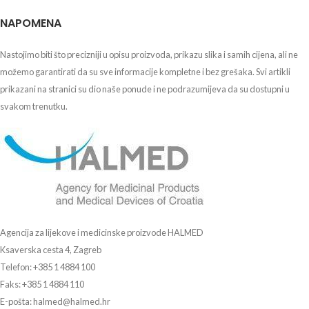
NAPOMENA
Nastojimo biti što precizniji u opisu proizvoda, prikazu slika i samih cijena, ali ne
možemo garantirati da su sve informacije kompletne i bez grešaka. Svi artikli
prikazani na stranici su dio naše ponude i ne podrazumijeva da su dostupni u
svakom trenutku.
Agencija za lijekove i medicinske proizvode HALMED
Ksaverska cesta 4, Zagreb
Telefon: +385 1 4884 100
Faks: +385 1 4884 110
E-pošta: halmed@halmed.hr