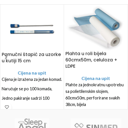
Plahta u roli bijela
Pamučni štapić za uzorke
60cmx50m, celuloza +
u kutiji 15 cm
LDPE
Cijena na upit
Cijena na upit
Cijena je izražena za jedan komad.
Plahte za jednokratnu upotrebu
Naručuje se po 100 komada,
sa polietilenskim slojem,
60cmx50m, perforirane svakih
Jedno pakiranje sadrži 100
38cm, bijela
komada.