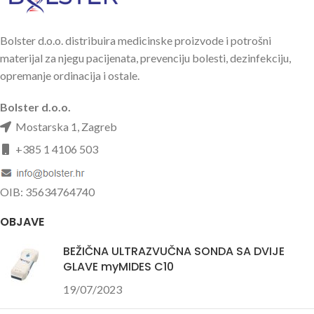
elastičnosti.
Izrađuje se u više dimenzija.
Bolster d.o.o. distribuira medicinske proizvode i potrošni
Registriranim medicinskim
materijal za njegu pacijenata, prevenciju bolesti, dezinfekciju,
korisnicima je prikazana cijena
opremanje ordinacija i ostale.
najmanje veličine. Točnu cijenu
dobivate odabirom tražene
Bolster d.o.o.
veličine.
Mostarska 1, Zagreb
https://www.youtube.com/watch?
+385 1 4106 503
v=PnEPXnj8L34
OIB: 35634764740
OBJAVE
BEŽIČNA ULTRAZVUČNA SONDA SA DVIJE
GLAVE myMIDES C10
19/07/2023