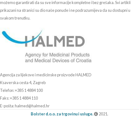
možemo garantirati da su sve informacije kompletne i bez grešaka. Svi artikli
prikazani na stranici su dio naše ponude i ne podrazumijeva da su dostupni u
svakom trenutku.
Agencija za lijekove i medicinske proizvode HALMED
Ksaverska cesta 4, Zagreb
Telefon: +385 1 4884 100
Faks: +385 1 4884 110
E-pošta: halmed@halmed.hr
Bolster d.o.o. za trgovinu i usluge.
2021.
Erste Bank IBAN: HR4624020061101044842
Raskid ugovora