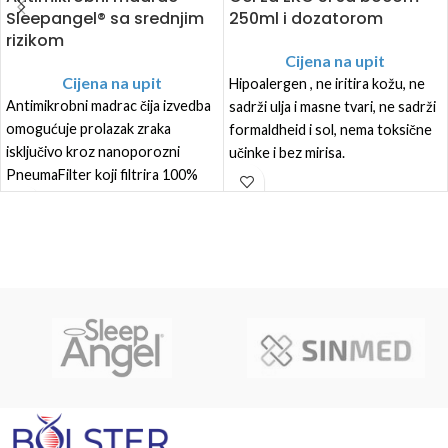
Sleepangel® sa srednjim
250ml i dozatorom
rizikom
Cijena na upit
Cijena na upit
Hipoalergen , ne iritira kožu, ne
Antimikrobni madrac čija izvedba
sadrži ulja i masne tvari, ne sadrži
omogućuje prolazak zraka
formaldheid i sol, nema toksične
isključivo kroz nanoporozni
učinke i bez mirisa.
PneumaFilter koji filtrira 100%
Ne oštećuje površine senzora
patogena i onemogućuje im
Sadrži praznu bocu od 250 ml i 1
ulazak u unutrašnjost madraca.
mlaznicu za jednostavno
Izrađen je u osnovi od
punjenje.
memorijske pjene uz ojačane
rubove
Punjenje: Gornji dio: Castellated
meka memorijska pjena, Srednji
dio: meka poliuretanska pjena
visoke elastičnosti, Bočne
stijenke i baza: tvrda
poliuretanska pjena visoke