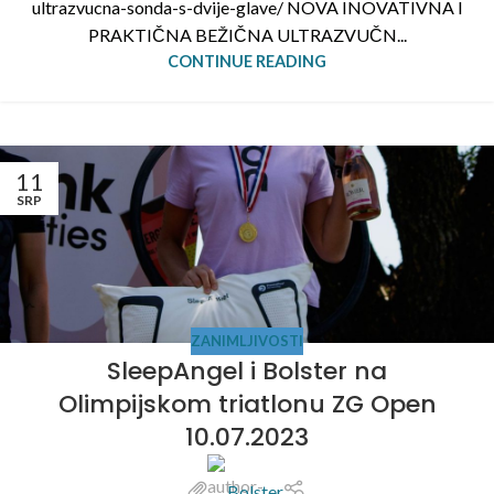
ultrazvucna-sonda-s-dvije-glave/ NOVA INOVATIVNA I
PRAKTIČNA BEŽIČNA ULTRAZVUČN...
CONTINUE READING
11
SRP
ZANIMLJIVOSTI
SleepAngel i Bolster na
Olimpijskom triatlonu ZG Open
10.07.2023
Bolster