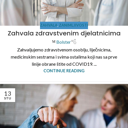
ZAHVALA
,
ZANIMLJIVOSTI
Zahvala zdravstvenim djelatnicima
Bolster
Zahvaljujemo zdravstvenom osoblju, liječnicima,
medicinskim sestrama i svima ostalima koji nas sa prve
linije obrane štite od COVID19. ...
CONTINUE READING
13
STU