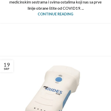
medicinskim sestrama i svima ostalima koji nas sa prve
linije obrane štite od COVID19. ...
CONTINUE READING
INSPIRATION DESIGN
Interior design trends
INTERIOR DESIGN
Small apartment decoration
EXTERIOR DESIGN
View more
19
Studio furniture ideas
View more
SRP
View more