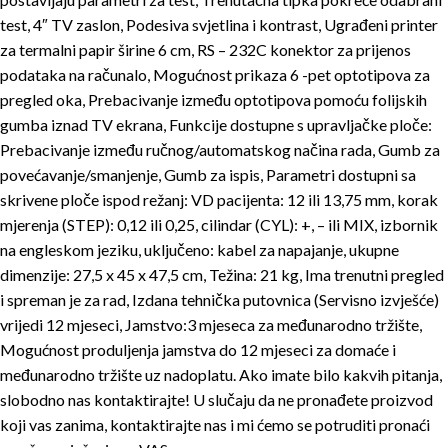
test, 4″ TV zaslon, Podesiva svjetlina i kontrast, Ugrađeni printer
za termalni papir širine 6 cm, RS – 232C konektor za prijenos
podataka na računalo, Mogućnost prikaza 6 -pet optotipova za
pregled oka, Prebacivanje između optotipova pomoću folijskih
gumba iznad TV ekrana, Funkcije dostupne s upravljačke ploče:
Prebacivanje između ručnog/automatskog načina rada, Gumb za
povećavanje/smanjenje, Gumb za ispis, Parametri dostupni sa
skrivene ploče ispod režanj: VD pacijenta: 12 ili 13,75 mm, korak
mjerenja (STEP): 0,12 ili 0,25, cilindar (CYL): +, – ili MIX, izbornik
na engleskom jeziku, uključeno: kabel za napajanje, ukupne
dimenzije: 27,5 x 45 x 47,5 cm, Težina: 21 kg, Ima trenutni pregled
i spreman je za rad, Izdana tehnička putovnica (Servisno izvješće)
vrijedi 12 mjeseci, Jamstvo:3 mjeseca za međunarodno tržište,
Mogućnost produljenja jamstva do 12 mjeseci za domaće i
međunarodno tržište uz nadoplatu. Ako imate bilo kakvih pitanja,
slobodno nas kontaktirajte! U slučaju da ne pronađete proizvod
koji vas zanima, kontaktirajte nas i mi ćemo se potruditi pronaći