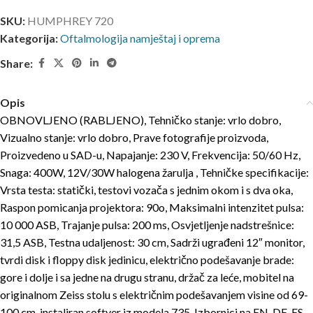
SKU:
HUMPHREY 720
Kategorija:
Oftalmologija namještaj i oprema
Share:
Opis
OBNOVLJENO (RABLJENO), Tehničko stanje: vrlo dobro,
Vizualno stanje: vrlo dobro, Prave fotografije proizvoda,
Proizvedeno u SAD-u, Napajanje: 230 V, Frekvencija: 50/60 Hz,
Snaga: 400W, 12V/30W halogena žarulja , Tehničke specifikacije:
Vrsta testa: statički, testovi vozača s jednim okom i s dva oka,
Raspon pomicanja projektora: 90o, Maksimalni intenzitet pulsa:
10 000 ASB, Trajanje pulsa: 200 ms, Osvjetljenje nadstrešnice:
31,5 ASB, Testna udaljenost: 30 cm, Sadrži ugrađeni 12″ monitor,
tvrdi disk i floppy disk jedinicu, električno podešavanje brade:
gore i dolje i sa jedne na drugu stranu, držač za leće, mobitel na
originalnom Zeiss stolu s električnim podešavanjem visine od 69-
100 cm, instaliran softver iz modela 735, Izbornici na EN, DE, ES,