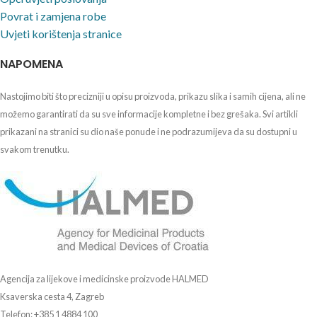
Povrat i zamjena robe
Uvjeti korištenja stranice
NAPOMENA
Nastojimo biti što precizniji u opisu proizvoda, prikazu slika i samih cijena, ali ne
možemo garantirati da su sve informacije kompletne i bez grešaka. Svi artikli
prikazani na stranici su dio naše ponude i ne podrazumijeva da su dostupni u
svakom trenutku.
Agencija za lijekove i medicinske proizvode HALMED
Ksaverska cesta 4, Zagreb
Telefon: +385 1 4884 100