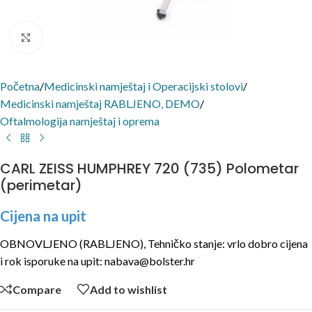
Click to enlarge
Početna
/
Medicinski namještaj i Operacijski stolovi
/
Medicinski namještaj RABLJENO, DEMO
/
Oftalmologija namještaj i oprema
CARL ZEISS HUMPHREY 720 (735) Polometar
(perimetar)
Cijena na upit
OBNOVLJENO (RABLJENO), Tehničko stanje: vrlo dobro cijena
i rok isporuke na upit: nabava@bolster.hr
Compare
Add to wishlist