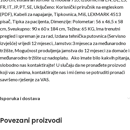
FR, IT, JP, PT, SE, Uključeno: Korisnički priručnik na engleskom
(PDF), Kabeli za napajanje, Tipkovnica, Miš, LEXMARK 4513
pisač, Tipka za pacijenta, Dimenzije: Polometar: 56 x 46,5 x 58
cm, Sveukupno: 90 x 60 x 184 cm, Težina: 65 KG, Ima trenutni
pregled i spreman je za rad, Izdana tehnička putovnica (Servisno
izvješće) vrijedi 12 mjeseci, Jamstvo:3 mjeseca za međunarodno
tržište, Mogućnost produljenja jamstva do 12 mjeseci za domaće i
međunarodno tržište uz nadoplatu. Ako imate bilo kakvih pitanja,
slobodno nas kontaktirajte! U slučaju da ne pronađete proizvod
koji vas zanima, kontaktirajte nas i mi ćemo se potruditi pronaći
savršeno rješenje za VAS.
Isporuka i dostava
Povezani proizvodi