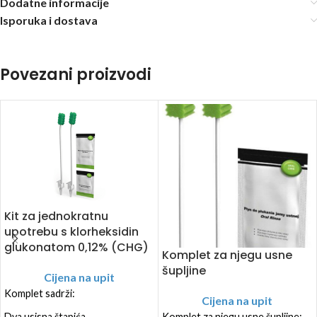
Dodatne informacije
Isporuka i dostava
Povezani proizvodi
Kit za jednokratnu
upotrebu s klorheksidin
glukonatom 0,12% (CHG)
Komplet za njegu usne
šupljine
Cijena na upit
Komplet sadrži:
Cijena na upit
Komplet za njegu usne šupljine:
Dva usisna štapića