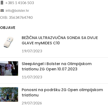
+385 1 4106 503
OIB: 35634764740
OBJAVE
BEŽIČNA ULTRAZVUČNA SONDA SA DVIJE
GLAVE myMIDES C10
19/07/2023
SleepAngel i Bolster na Olimpijskom
triatlonu ZG Open 10.07.2023
11/07/2023
Ponosni na podršku ZG Open olimpijskom
triatlonu
29/07/2026