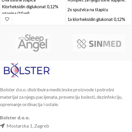
Klorheksidin diglukonat 0,12%
2x spužvica na štapiću
otopina (10 ml)
1x klorheksidin glukonat 0,12%
Hidratantni gel za usta (3 ml)
(CHG) 3ml
https://www.youtube.com/watch?
v=fgOSlwQQyDE&list=PLoOB25Y5ZeAz2mMmeB6r7r7Dfc1jyoRCl&
Bolster d.o.o. distribuira medicinske proizvode i potrošni
materijal za njegu pacijenata, prevenciju bolesti, dezinfekciju,
opremanje ordinacija i ostale.
Bolster d.o.o.
Mostarska 1, Zagreb