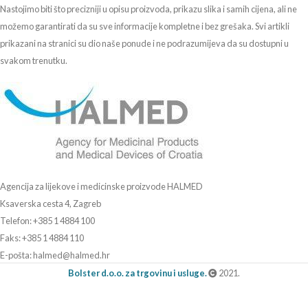
Nastojimo biti što precizniji u opisu proizvoda, prikazu slika i samih cijena, ali ne
možemo garantirati da su sve informacije kompletne i bez grešaka. Svi artikli
prikazani na stranici su dio naše ponude i ne podrazumijeva da su dostupni u
svakom trenutku.
Agencija za lijekove i medicinske proizvode HALMED
Ksaverska cesta 4, Zagreb
Telefon: +385 1 4884 100
Faks: +385 1 4884 110
E-pošta: halmed@halmed.hr
Bolster d.o.o. za trgovinu i usluge.
2021.
Erste Bank IBAN: HR4624020061101044842