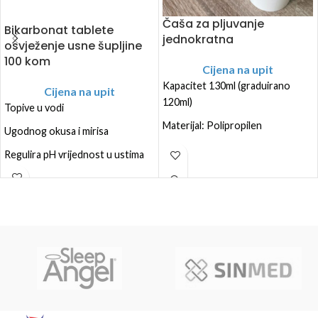
Čaša za pljuvanje
Bikarbonat tablete
jednokratna
osvježenje usne šupljine
100 kom
Cijena na upit
Kapacitet 130ml (graduirano
Cijena na upit
120ml)
Topive u vodi
Materijal: Polipropilen
Ugodnog okusa i mirisa
Sa integriranim poklopcem
Regulira pH vrijednost u ustima
Pakiranje 250kom