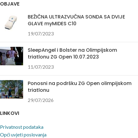
OBJAVE
4106 503
nabava@bolster.hr i tel +385 1
4106 503
BEŽIČNA ULTRAZVUČNA SONDA SA DVIJE
GLAVE myMIDES C10
19/07/2023
SleepAngel i Bolster na Olimpijskom
triatlonu ZG Open 10.07.2023
11/07/2023
Ponosni na podršku ZG Open olimpijskom
triatlonu
29/07/2026
LINKOVI
Privatnost podataka
Opći uvjeti poslovanja