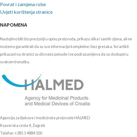
Povrat i zamjena robe
Uvjeti korištenja stranice
NAPOMENA
Nastojimo biti što precizniji u opisu proizvoda, prikazu slika i samih cijena, ali ne
možemo garantirati da su sve informacije kompletne i bez grešaka. Svi artikli
prikazani na stranici su dio naše ponude i ne podrazumijeva da su dostupni u
svakom trenutku.
Agencija za lijekove i medicinske proizvode HALMED
Ksaverska cesta 4, Zagreb
Telefon: +385 1 4884 100