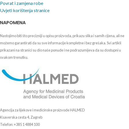
Povrat i zamjena robe
Uvjeti korištenja stranice
NAPOMENA
Nastojimo biti što precizniji u opisu proizvoda, prikazu slika i samih cijena, ali ne
možemo garantirati da su sve informacije kompletne i bez grešaka. Svi artikli
prikazani na stranici su dio naše ponude i ne podrazumijeva da su dostupni u
svakom trenutku.
Agencija za lijekove i medicinske proizvode HALMED
Ksaverska cesta 4, Zagreb
Telefon: +385 1 4884 100