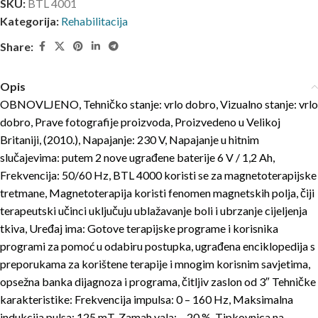
SKU:
BTL 4001
Kategorija:
Rehabilitacija
Share:
Opis
OBNOVLJENO, Tehničko stanje: vrlo dobro, Vizualno stanje: vrlo
dobro, Prave fotografije proizvoda, Proizvedeno u Velikoj
Britaniji, (2010.), Napajanje: 230 V, Napajanje u hitnim
slučajevima: putem 2 nove ugrađene baterije 6 V / 1,2 Ah,
Frekvencija: 50/60 Hz, BTL 4000 koristi se za magnetoterapijske
tretmane, Magnetoterapija koristi fenomen magnetskih polja, čiji
terapeutski učinci uključuju ublažavanje boli i ubrzanje cijeljenja
tkiva, Uređaj ima: Gotove terapijske programe i korisnika
programi za pomoć u odabiru postupka, ugrađena enciklopedija s
preporukama za korištene terapije i mnogim korisnim savjetima,
opsežna banka dijagnoza i programa, čitljiv zaslon od 3″ Tehničke
karakteristike: Frekvencija impulsa: 0 – 160 Hz, Maksimalna
indukcija pulsa: 125 mT, Zamah vala: – 20 %, Tipkovnica na