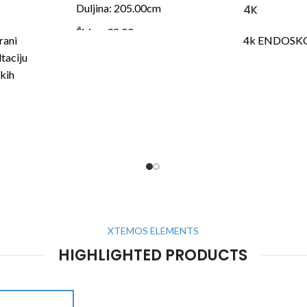
Duljina: 205.00cm
4K
Širina: 92.00cm
rani
4k ENDOSK
Visina: 50.00cm
taciju
skih
Za ponudu sa uvjetima i cijenama
dostupni smo na:
nabava@bolster.hr i tel +385 1
i na tel. 01
4106 503
XTEMOS ELEMENTS
HIGHLIGHTED PRODUCTS