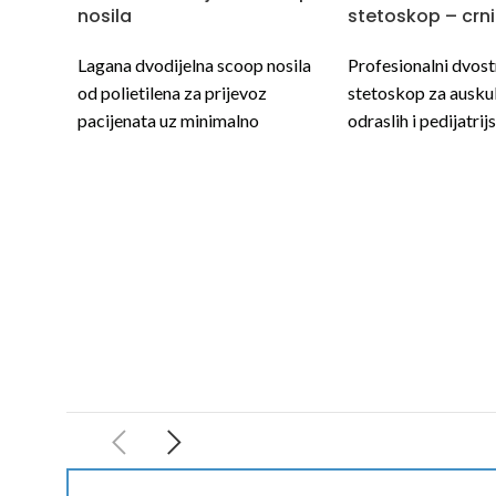
nosila
stetoskop – crni
Lagana dvodijelna scoop nosila
Profesionalni dvost
od polietilena za prijevoz
stetoskop za auskul
pacijenata uz minimalno
odraslih i pedijatrij
pomicanje kralježnice.
bolesnika.
Uvjeti i cijene na:
Uvjeti i cijene na:
nabava@bolster.hr ili na tel. 01
nabava@bolster.hr il
4106 503
4106 503