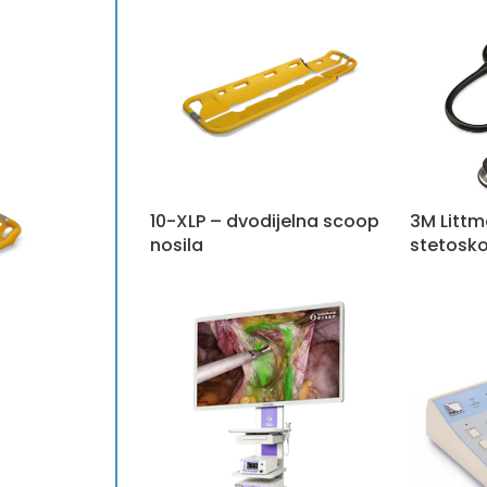
10-XLP – dvodijelna scoop
3M Littma
nosila
stetosko