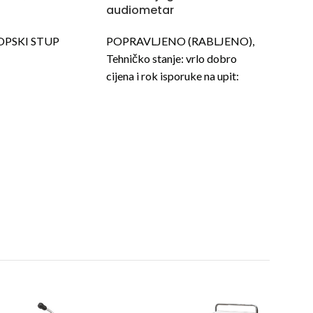
audiometar
audio
POPRAVLJENO (RABLJENO),
OBNOV
OPSKI STUP
Tehničko stanje: vrlo dobro
Tehničk
cijena i rok isporuke na upit:
cijena i
nabava@bolster.hr
nabava