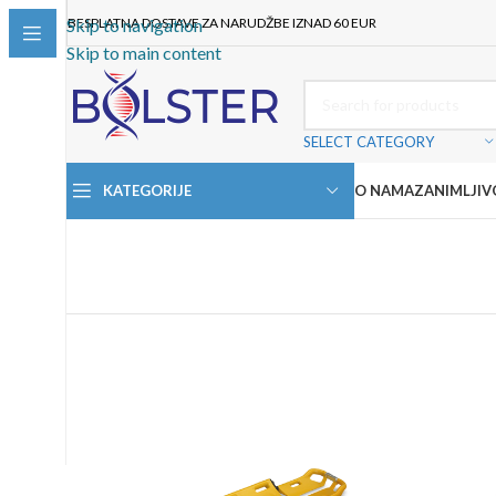
BESPLATNA DOSTAVE ZA NARUDŽBE IZNAD 60 EUR
Skip to navigation
Skip to main content
SELECT CATEGORY
KATEGORIJE
O NAMA
ZANIMLJIV