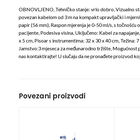
OBNOVLJENO, Tehničko stanje: vrlo dobro, Vizualno stan
povezan kabelom od 3 m na kompakt upravljački i mjerni m
papir (56 mm), Raspon mjerenja je 0-50 ml/s, s točnošću 
pacijente, Podesiva visina, Uključeno: Kabel za napajanje
x 5 cm, Pisoar s instrumentima: 32 x 30 x 40 cm, Težina: 7 
Jamstvo:3 mjeseca za međunarodno tržište, Mogućnost pr
nas kontaktirajte! U slučaju da ne pronađete proizvod koj
Povezani proizvodi