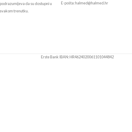
E-pošta: halmed@halmed.hr
podrazumijeva da su dostupni u
svakom trenutku.
Erste Bank IBAN: HR4624020061101044842