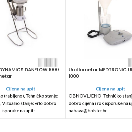
DYNAMICS DANFLOW 1000
Uroflometar MEDTRONIC 
metar
1000
Cijena na upit
Cijena na upit
o (rabljeno), Tehničko stanje:
OBNOVLJENO, Tehničko stanje
, Vizualno stanje: vrlo dobro
dobro cijena i rok isporuke na u
k isporuke na upit:
nabava@bolster.hr
lster.hr