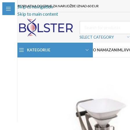
BESPLATNA DOSTAVE ZA NARUDŽBE IZNAD 60 EUR
Skip to navigation
Skip to main content
SELECT CATEGORY
KATEGORIJE
O NAMA
ZANIMLJIV