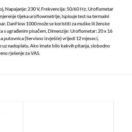
j, Napajanje: 230 V, Frekvencija: 50/60 Hz, Uroflometar
renje tijeka uroflowmetrije, Ispisuje test na termalni
oar, DanFlow 1000 može se koristiti za muške ili ženske
loča s ugrađenim pisačem, Dimenzije: Uroflometar: 20 x 16
a putovnica (Servisno izvješće) vrijedi 12 mjeseci,
uz nadoplatu. Ako imate bilo kakvih pitanja, slobodno
šeno rješenje za VAS.