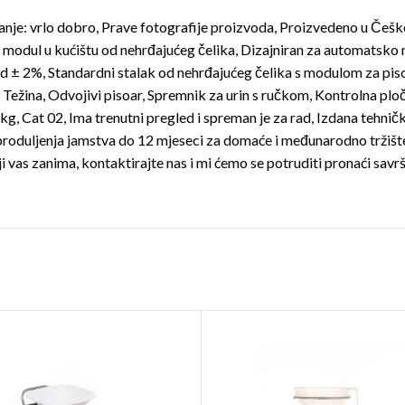
je: vrlo dobro, Prave fotografije proizvoda, Proizvedeno u Češko
odul u kućištu od nehrđajućeg čelika, Dizajniran za automatsko mje
od ± 2%, Standardni stalak od nehrđajućeg čelika s modulom za pis
, Težina, Odvojivi pisoar, Spremnik za urin s ručkom, Kontrolna p
kg, Cat 02, Ima trenutni pregled i spreman je za rad, Izdana tehničk
oduljenja jamstva do 12 mjeseci za domaće i međunarodno tržište 
i vas zanima, kontaktirajte nas i mi ćemo se potruditi pronaći savr