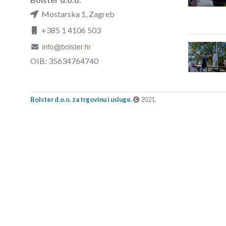
Mostarska 1, Zagreb
+385 1 4106 503
OIB: 35634764740
Bolster d.o.o. za trgovinu i usluge.
2021.