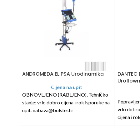
ANDROMEDA ELIPSA Urodinamika
DANTEC 
Uroflow
Cijena na upit
OBNOVLJENO (RABLJENO), Tehničko
Popravljen
stanje: vrlo dobro cijena i rok isporuke na
vrlo dobro
upit: nabava@bolster.hr
cijena i ro
nabava@bo