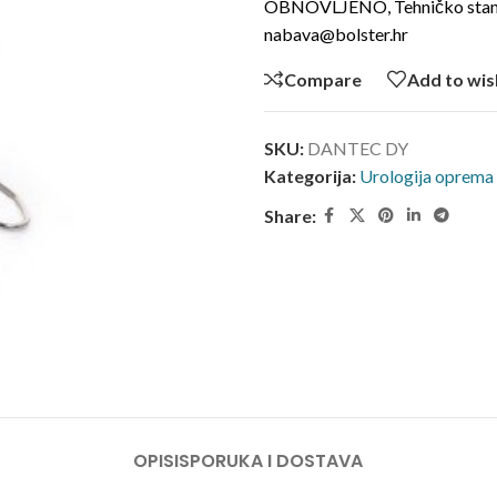
OBNOVLJENO, Tehničko stanje: 
nabava@bolster.hr
Compare
Add to wis
SKU:
DANTEC DY
Kategorija:
Urologija oprema
Share:
OPIS
ISPORUKA I DOSTAVA