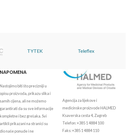
TYTEK
Teleflex
NAPOMENA
Nastojimo biti što precizniji u
opisu proizvoda, prikazu slika i
Agencija za lijekove i
samih cijena, ali ne možemo
medicinske proizvode HALMED
garantirati da su sve informacije
Ksaverska cesta 4, Zagreb
kompletne i bez grešaka. Svi
Telefon: +385 1 4884 100
artikli prikazani na stranici su
Faks: +385 1 4884 110
dio naše ponude i ne