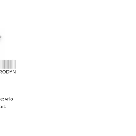
URODYN
: vrlo
pit: