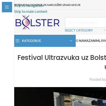
BESPLATNA DOSTAVE ZA NARUDŽBE IZNAD 60 EUR
Skip to navigation
Skip to main content
SELECT CATEGORY
KATEGORIJE
O NAMA
ZANIMLJIV
Festival Ultrazvuka uz Bols
Posted b