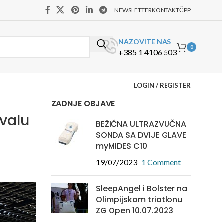
NEWSLETTER
KONTAKT
ČPP
NAZOVITE NAS
0
+385 1 4106 503
LOGIN / REGISTER
ZADNJE OBJAVE
ivalu
BEŽIČNA ULTRAZVUČNA
SONDA SA DVIJE GLAVE
myMIDES C10
19/07/2023
1 Comment
SleepAngel i Bolster na
Olimpijskom triatlonu
ZG Open 10.07.2023