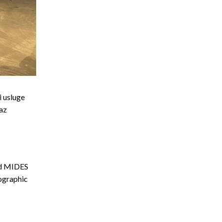
i usluge
az
ted MIDES
ographic