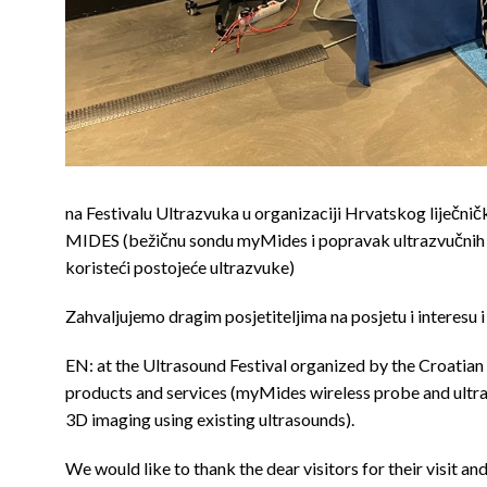
na Festivalu Ultrazvuka u organizaciji Hrvatskog liječničko
MIDES (bežičnu sondu myMides i popravak ultrazvučnih s
koristeći postojeće ultrazvuke)
Zahvaljujemo dragim posjetiteljima na posjetu i interesu 
EN: at the Ultrasound Festival organized by the Croatia
products and services (myMides wireless probe and ultr
3D imaging using existing ultrasounds).
We would like to thank the dear visitors for their visit an