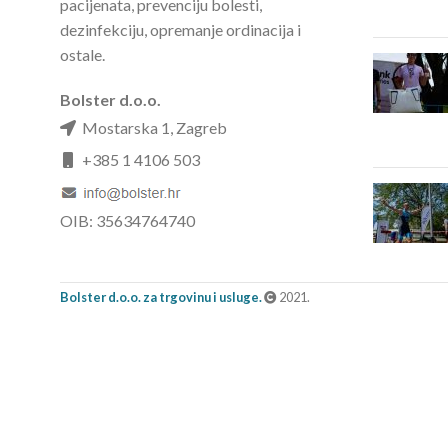
pacijenata, prevenciju bolesti,
dezinfekciju, opremanje ordinacija i
ostale.
Bolster d.o.o.
Mostarska 1, Zagreb
+385 1 4106 503
OIB: 35634764740
Bolster d.o.o. za trgovinu i usluge.
2021.