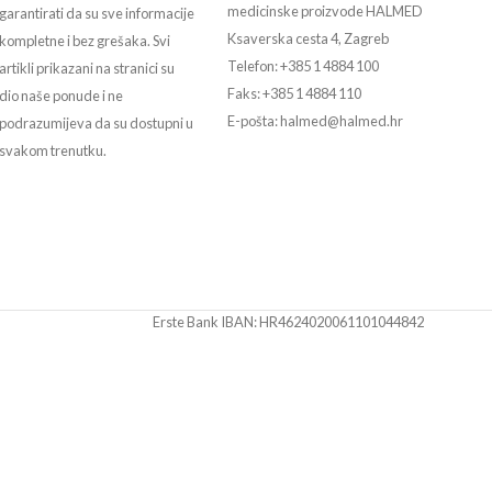
medicinske proizvode HALMED
garantirati da su sve informacije
Ksaverska cesta 4, Zagreb
kompletne i bez grešaka. Svi
Telefon: +385 1 4884 100
artikli prikazani na stranici su
Faks: +385 1 4884 110
dio naše ponude i ne
E-pošta: halmed@halmed.hr
podrazumijeva da su dostupni u
svakom trenutku.
Erste Bank IBAN: HR4624020061101044842