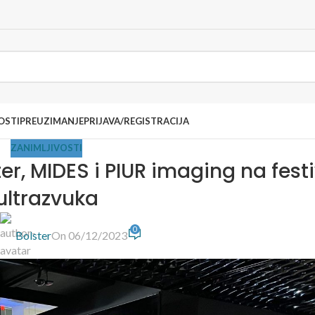
OSTI
PREUZIMANJE
PRIJAVA/REGISTRACIJA
ZANIMLJIVOSTI
ter, MIDES i PIUR imaging na fest
ultrazvuka
0
y
Bolster
On 06/12/2023