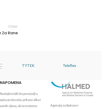
Older
e Za Rane
TYTEK
Teleflex
NAPOMENA
Nastojimo biti što precizniji u
opisu proizvoda, prikazu slika i
Agencija za lijekove i
samih cijena, ali ne možemo