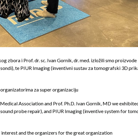
g zbora i Prof. dr. sc. Ivan Gornik, dr. med. izložili smo proizvode 
ondi), te PIUR Imaging (inventivni sustav za tomografski 3D prik
i organizatorima za super organizaciju
n Medical Association and Prof. Ph.D. Ivan Gornik, MD we exhibi
asound probe repair), and PIUR Imaging (inventive system for tom
d interest and the organizers for the great organization