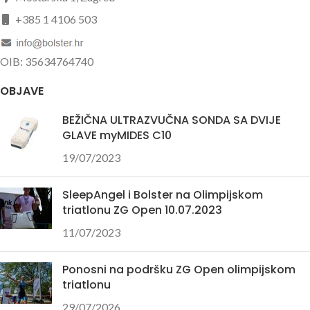
+385 1 4106 503
OIB: 35634764740
OBJAVE
BEŽIČNA ULTRAZVUČNA SONDA SA DVIJE
GLAVE myMIDES C10
19/07/2023
SleepAngel i Bolster na Olimpijskom
triatlonu ZG Open 10.07.2023
11/07/2023
Ponosni na podršku ZG Open olimpijskom
triatlonu
29/07/2026