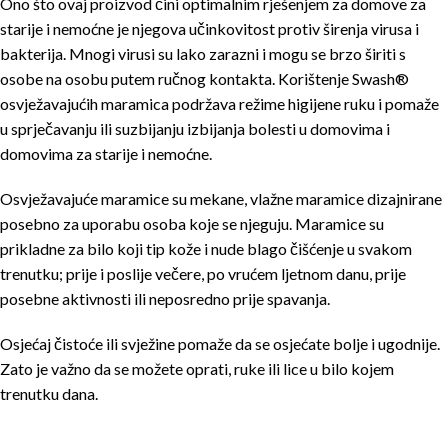
Ono što ovaj proizvod čini optimalnim rješenjem za domove za
starije i nemoćne je njegova učinkovitost protiv širenja virusa i
bakterija. Mnogi virusi su lako zarazni i mogu se brzo širiti s
osobe na osobu putem ručnog kontakta. Korištenje Swash®
osvježavajućih maramica podržava režime higijene ruku i pomaže
u sprječavanju ili suzbijanju izbijanja bolesti u domovima i
domovima za starije i nemoćne.
Osvježavajuće maramice su mekane, vlažne maramice dizajnirane
posebno za uporabu osoba koje se njeguju. Maramice su
prikladne za bilo koji tip kože i nude blago čišćenje u svakom
trenutku; prije i poslije večere, po vrućem ljetnom danu, prije
posebne aktivnosti ili neposredno prije spavanja.
Osjećaj čistoće ili svježine pomaže da se osjećate bolje i ugodnije.
Zato je važno da se možete oprati, ruke ili lice u bilo kojem
trenutku dana.