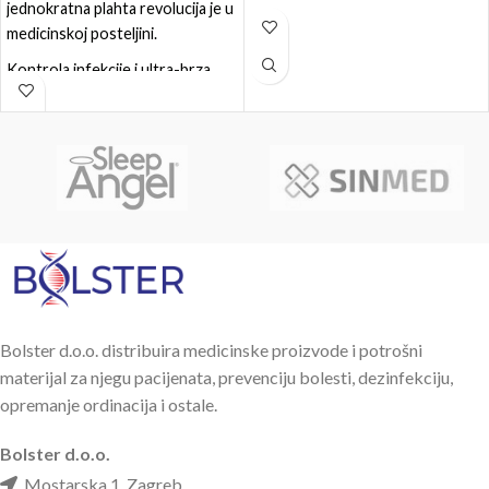
jednokratna plahta revolucija je u
medicinskoj posteljini.
Kontrola infekcije i ultra-brza
izmjena
Ultra mekana (bambusova vlakna)
i ultra upijajuća (nepropusna
strana)
Kontrola infekcije i ultra-brza
promjena
isporučivo u 3 ili 5 odvojivih
slojeva
https://www.youtube.com/watch?
Bolster d.o.o. distribuira medicinske proizvode i potrošni
v=3bbpFqnvyrw
materijal za njegu pacijenata, prevenciju bolesti, dezinfekciju,
opremanje ordinacija i ostale.
Bolster d.o.o.
Mostarska 1, Zagreb