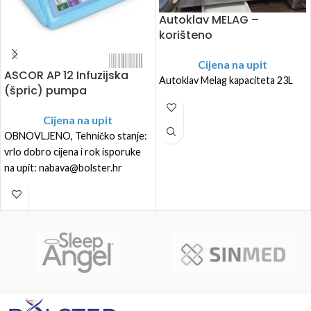
Autoklav MELAG –
korišteno
Cijena na upit
ASCOR AP 12 Infuzijska
Autoklav Melag kapaciteta 23L
(špric) pumpa
Cijena na upit
OBNOVLJENO, Tehničko stanje:
vrlo dobro cijena i rok isporuke
na upit: nabava@bolster.hr