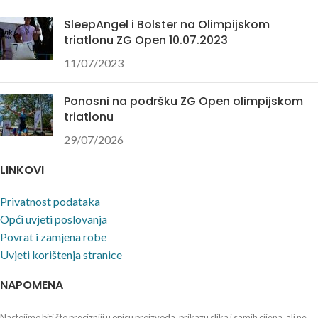
SleepAngel i Bolster na Olimpijskom
triatlonu ZG Open 10.07.2023
11/07/2023
Ponosni na podršku ZG Open olimpijskom
triatlonu
29/07/2026
LINKOVI
Privatnost podataka
Opći uvjeti poslovanja
Povrat i zamjena robe
Uvjeti korištenja stranice
NAPOMENA
Nastojimo biti što precizniji u opisu proizvoda, prikazu slika i samih cijena, ali ne