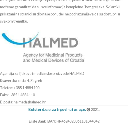
možemo garantirati da su sve informacije kompletne i bez grešaka. Svi artikli
prikazani na stranici su dio naše ponude i ne podrazumijeva da su dostupni u
svakom trenutku.
Agencija za lijekove i medicinske proizvode HALMED
Ksaverska cesta 4, Zagreb
Telefon: +385 1 4884 100
Faks: +385 1 4884 110
E-pošta: halmed@halmed.hr
Bolster d.o.o. za trgovinu i usluge.
2021.
Erste Bank IBAN: HR4624020061101044842