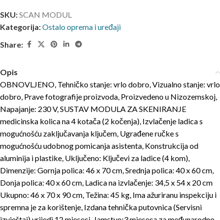
SKU:
SCAN MODUL
Kategorija:
Ostalo oprema i uređaji
Share:
Opis
OBNOVLJENO, Tehničko stanje: vrlo dobro, Vizualno stanje: vrlo
dobro, Prave fotografije proizvoda, Proizvedeno u Nizozemskoj,
Napajanje: 230 V, SUSTAV MODULA ZA SKENIRANJE
medicinska kolica na 4 kotača (2 kočenja), Izvlačenje ladica s
mogućnošću zaključavanja ključem, Ugrađene ručke s
mogućnošću udobnog pomicanja asistenta, Konstrukcija od
aluminija i plastike, Uključeno: Ključevi za ladice (4 kom),
Dimenzije: Gornja polica: 46 x 70 cm, Srednja polica: 40 x 60 cm,
Donja polica: 40 x 60 cm, Ladica na izvlačenje: 34,5 x 54 x 20 cm
Ukupno: 46 x 70 x 90 cm, Težina: 45 kg, Ima ažuriranu inspekciju i
spremna je za korištenje, Izdana tehnička putovnica (Servisni
izvještaj) vrijedi 12 mjeseci, Jamstvo:3 mjeseca za međunarodno