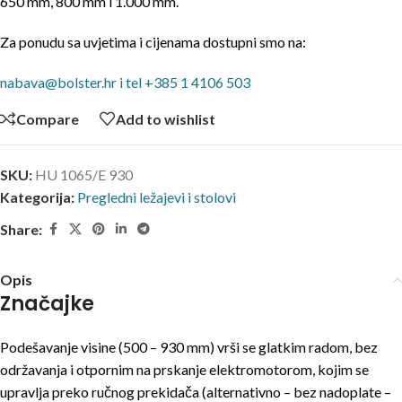
650 mm, 800 mm i 1.000 mm.
Za ponudu sa uvjetima i cijenama dostupni smo na:
nabava@bolster.hr i tel +385 1 4106 503
Compare
Add to wishlist
SKU:
HU 1065/E 930
Kategorija:
Pregledni ležajevi i stolovi
Share:
Opis
Značajke
Podešavanje visine (500 – 930 mm) vrši se glatkim radom, bez
održavanja i otpornim na prskanje elektromotorom, kojim se
upravlja preko ručnog prekidača (alternativno – bez nadoplate –