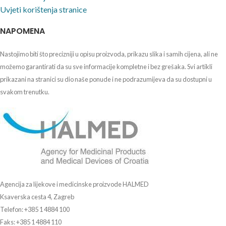
Uvjeti korištenja stranice
NAPOMENA
Nastojimo biti što precizniji u opisu proizvoda, prikazu slika i samih cijena, ali ne
možemo garantirati da su sve informacije kompletne i bez grešaka. Svi artikli
prikazani na stranici su dio naše ponude i ne podrazumijeva da su dostupni u
svakom trenutku.
Agencija za lijekove i medicinske proizvode HALMED
Ksaverska cesta 4, Zagreb
Telefon: +385 1 4884 100
Faks: +385 1 4884 110