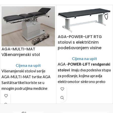
AGA-POWER-LIFT RTG
stolovi s električnim
podešavanjem visine
AGA-MULTI-MAT
Višenamjenski stol
Cijena na upit
AGA
-POWER-LIFT rendgenski
Cijena na upit
stolovi
imaju dva podesiva stupa
Višenamjenski stolovi serije
za podizanje, kojima upravlja
AGA-MULTI-MAT tvrtke AGA
elektromotor sinkrono preko
Sanitätsartikel koriste se u
ručnog prekidača opremljenog s
mnogim područjima medicine
dva gumba.
zahvaljujući opsežnim
mogućnostima elektromotornog
Rendgenski stolovi AGA-
podešavanja, ergonomskoj
POWER-LIFT dostupni su u
strukturi ploče stola u pet