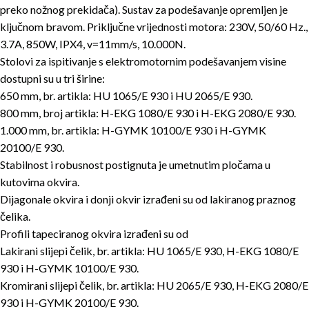
preko nožnog prekidača). Sustav za podešavanje opremljen je
ključnom bravom. Priključne vrijednosti motora: 230V, 50/60 Hz.,
3.7A, 850W, IPX4, v=11mm/s, 10.000N.
Stolovi za ispitivanje s elektromotornim podešavanjem visine
dostupni su u tri širine:
650 mm, br. artikla: HU 1065/E 930 i HU 2065/E 930.
800 mm, broj artikla: H-EKG 1080/E 930 i H-EKG 2080/E 930.
1.000 mm, br. artikla: H-GYMK 10100/E 930 i H-GYMK
20100/E 930.
Stabilnost i robusnost postignuta je umetnutim pločama u
kutovima okvira.
Dijagonale okvira i donji okvir izrađeni su od lakiranog praznog
čelika.
Profili tapeciranog okvira izrađeni su od
Lakirani slijepi čelik, br. artikla: HU 1065/E 930, H-EKG 1080/E
930 i H-GYMK 10100/E 930.
Kromirani slijepi čelik, br. artikla: HU 2065/E 930, H-EKG 2080/E
930 i H-GYMK 20100/E 930.