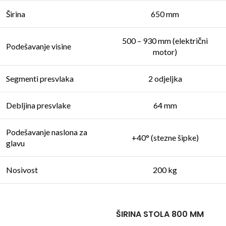
Širina
650 mm
500 – 930 mm (električni
Podešavanje visine
motor)
Segmenti presvlaka
2 odjeljka
Debljina presvlake
64 mm
Podešavanje naslona za
+40° (stezne šipke)
glavu
Nosivost
200 kg
ŠIRINA STOLA 800 MM