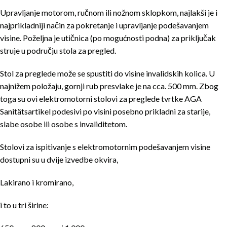
Upravljanje motorom, ručnom ili nožnom sklopkom, najlakši je i
najprikladniji način za pokretanje i upravljanje podešavanjem
visine. Poželjna je utičnica (po mogućnosti podna) za priključak
struje u području stola za pregled.
Stol za preglede može se spustiti do visine invalidskih kolica. U
najnižem položaju, gornji rub presvlake je na cca. 500 mm. Zbog
toga su ovi elektromotorni stolovi za preglede tvrtke AGA
Sanitätsartikel podesivi po visini posebno prikladni za starije,
slabe osobe ili osobe s invaliditetom.
Stolovi za ispitivanje s elektromotornim podešavanjem visine
dostupni su u dvije izvedbe okvira,
Lakirano i kromirano,
i to u tri širine: