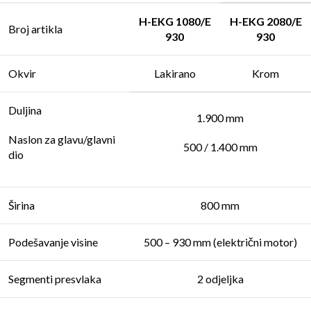
H-EKG 1080/E
H-EKG 2080/E
Broj artikla
930
930
Okvir
Lakirano
Krom
Duljina
1.900 mm
Naslon za glavu/glavni
500 / 1.400 mm
dio
Širina
800 mm
Podešavanje visine
500 – 930 mm (električni motor)
Segmenti presvlaka
2 odjeljka