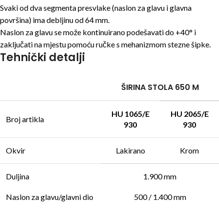
Svaki od dva segmenta presvlake (naslon za glavu i glavna
površina) ima debljinu od 64 mm.
Naslon za glavu se može kontinuirano podešavati do +40° i
zaključati na mjestu pomoću ručke s mehanizmom stezne šipke.
Tehnički detalji
ŠIRINA STOLA 650 M
HU 1065/E
HU 2065/E
Broj artikla
930
930
Okvir
Lakirano
Krom
Duljina
1.900 mm
Naslon za glavu/glavni dio
500 / 1.400 mm