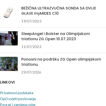
dostupni smo na:
BEŽIČNA ULTRAZVUČNA SONDA SA DVIJE
GLAVE myMIDES C10
nabava@bolster.hr i tel +385 1
4106 503
19/07/2023
SleepAngel i Bolster na Olimpijskom
triatlonu ZG Open 10.07.2023
11/07/2023
Ponosni na podršku ZG Open olimpijskom
triatlonu
29/07/2026
LINKOVI
Privatnost podataka
Opći uvjeti poslovanja
Povrat i zamjena robe