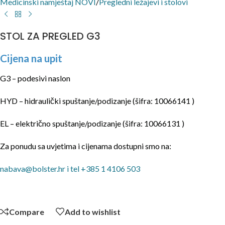
Medicinski namještaj NOVI
/
Pregledni ležajevi i stolovi
STOL ZA PREGLED G3
Cijena na upit
G3 – podesivi naslon
HYD – hidraulički spuštanje/podizanje (šifra: 10066141 )
EL – električno spuštanje/podizanje (šifra: 10066131 )
Za ponudu sa uvjetima i cijenama dostupni smo na:
nabava@bolster.hr i tel +385 1 4106 503
Compare
Add to wishlist