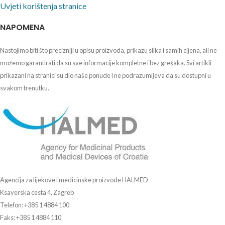
Uvjeti korištenja stranice
NAPOMENA
Nastojimo biti što precizniji u opisu proizvoda, prikazu slika i samih cijena, ali ne
možemo garantirati da su sve informacije kompletne i bez grešaka. Svi artikli
prikazani na stranici su dio naše ponude i ne podrazumijeva da su dostupni u
svakom trenutku.
Agencija za lijekove i medicinske proizvode HALMED
Ksaverska cesta 4, Zagreb
Telefon: +385 1 4884 100
Faks: +385 1 4884 110