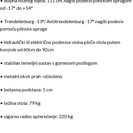
• duljina nožnog dijela: 111 cm, nagib podesiv plinskom oprugom
od -17° do +14°
• Trendelenburg -13°/ Antitrendelenburg -17° nagib podesiv
pomoću plinske opruge
• hidraulički ili električno podesiva visina ploče stola putem
konzole od 60cm do 92cm
• stabilan temeljni sustav s gumenom podlogom
• metalni okvir prah -obloženo
• bešavna podstava: 5 cm
• težina stola: 79 kg
• sigurno radno opterećenje: 220 kg