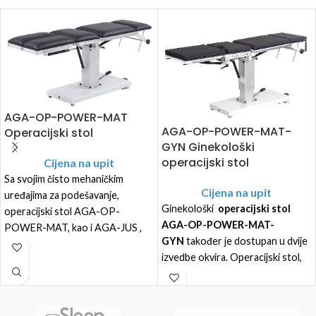
AGA-OP-POWER-MAT
AGA-OP-POWER-MAT-
Operacijski stol
GYN Ginekološki
operacijski stol
Cijena na upit
Sa svojim čisto mehaničkim
Cijena na upit
uređajima za podešavanje,
Ginekološki
operacijski stol
operacijski stol AGA-OP-
AGA-OP-POWER-MAT-
POWER-MAT, kao i AGA-JUS ,
GYN
također je dostupan u dvije
može raditi neovisno o izvoru
izvedbe okvira. Operacijski stol,
energije. Visina se podešava
art. br.: MP-1050/5YGYN, ima
pomoću hidraulike koja ne
obloženi okvir i podlogu od
zahtijeva održavanje, a upravlja se
plastike, dok operacijski stol, art.
nožnom pumpom.