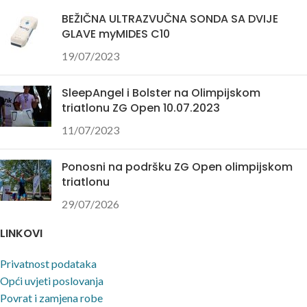
Izrez u dijelu zdjelice.
BEŽIČNA ULTRAZVUČNA SONDA SA DVIJE
Dodatni dodaci, kao što su držači
GLAVE myMIDES C10
za noge sa stezaljkama za
19/07/2023
pričvršćivanje i izljevna posuda od
nehrđajućeg čelika, pretvaraju
operacijski stol u gotovo potpuni
SleepAngel i Bolster na Olimpijskom
triatlonu ZG Open 10.07.2023
ginekološki pregledni stolac.
Za ponudu sa uvjetima i cijenama
11/07/2023
dostupni smo na:
Ponosni na podršku ZG Open olimpijskom
nabava@bolster.hr i tel +385 1
triatlonu
4106 503
29/07/2026
LINKOVI
Privatnost podataka
Opći uvjeti poslovanja
Povrat i zamjena robe