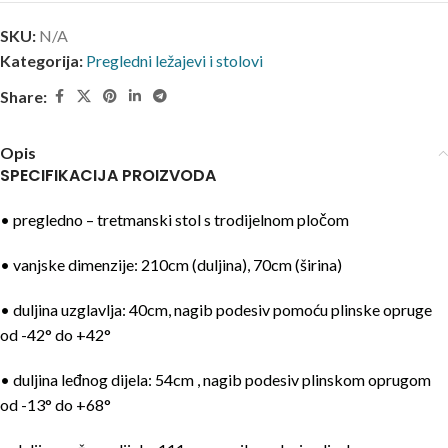
SKU:
N/A
Kategorija:
Pregledni ležajevi i stolovi
Share:
Opis
SPECIFIKACIJA PROIZVODA
• pregledno – tretmanski stol s trodijelnom pločom
• vanjske dimenzije: 210cm (duljina), 70cm (širina)
• duljina uzglavlja: 40cm, nagib podesiv pomoću plinske opruge
od -42° do +42°
• duljina leđnog dijela: 54cm , nagib podesiv plinskom oprugom
od -13° do +68°