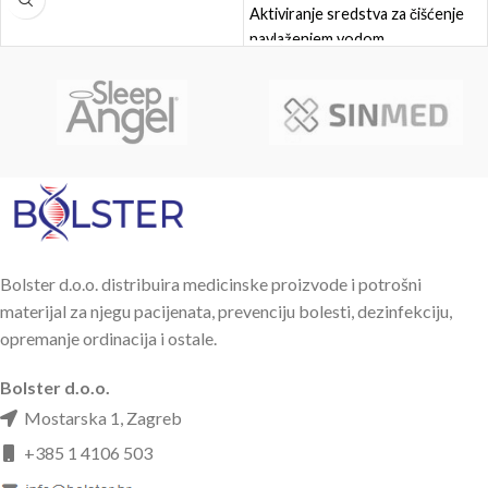
Aktiviranje sredstva za čišćenje
navlaženjem vodom
Izrađen od poliestera
Veličina 17 cm x 24,5 cm
Prekriven neutralnim pH
deterdžentom (5,5)
Bez lateksa
20 komada u pakiranju
Bolster d.o.o. distribuira medicinske proizvode i potrošni
materijal za njegu pacijenata, prevenciju bolesti, dezinfekciju,
opremanje ordinacija i ostale.
Bolster d.o.o.
Mostarska 1, Zagreb
+385 1 4106 503