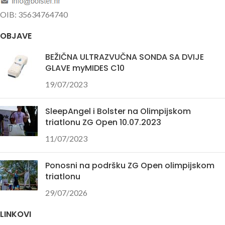
OIB: 35634764740
OBJAVE
BEŽIČNA ULTRAZVUČNA SONDA SA DVIJE
GLAVE myMIDES C10
19/07/2023
SleepAngel i Bolster na Olimpijskom
triatlonu ZG Open 10.07.2023
11/07/2023
Ponosni na podršku ZG Open olimpijskom
triatlonu
29/07/2026
LINKOVI