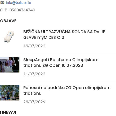
OIB: 35634764740
OBJAVE
BEŽIČNA ULTRAZVUČNA SONDA SA DVIJE
GLAVE myMIDES C10
19/07/2023
SleepAngel i Bolster na Olimpijskom
triatlonu ZG Open 10.07.2023
11/07/2023
Ponosni na podršku ZG Open olimpijskom
triatlonu
29/07/2026
LINKOVI