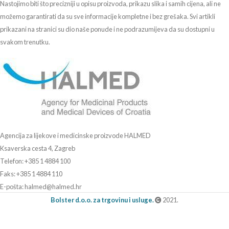
Nastojimo biti što precizniji u opisu proizvoda, prikazu slika i samih cijena, ali ne
možemo garantirati da su sve informacije kompletne i bez grešaka. Svi artikli
prikazani na stranici su dio naše ponude i ne podrazumijeva da su dostupni u
svakom trenutku.
Agencija za lijekove i medicinske proizvode HALMED
Ksaverska cesta 4, Zagreb
Telefon: +385 1 4884 100
Faks: +385 1 4884 110
E-pošta: halmed@halmed.hr
Bolster d.o.o. za trgovinu i usluge.
2021.
Erste Bank IBAN: HR4624020061101044842