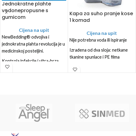
Jednokratne plahte
vodonepropusne s
Kapa za suho pranje kose
gumicom
1 komad
Cijena na upit
Cijena na upit
NewBedding® odvojiva i
Nije potrebna voda ili ispiranje
jednokratna plahta revolucija je u
Izrađena od dva sloja: netkane
medicinskoj posteljini.
tkanine spunlace i PE filma
Kontrola infekcije i ultra-brza
Univerzalna veličina
izmjena
Natopljena osvježavajućim i
Ultra mekana (bambusova vlakna)
hidratantnim preparatom s
i ultra upijajuća (nepropusna
neutralnim pH (5,5)
strana)
Može se prethodno zagrijati u
Kontrola infekcije i ultra-brza
mikrovalnoj pećnici
promjena
Bez lateksa
isporučivo u 3 ili 5 odvojivih
slojeva
https://www.youtube.com/watch?