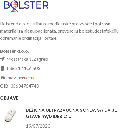
v=3bbpFqnvyrw
Bolster d.o.o. distribuira medicinske proizvode i potrošni
materijal za njegu pacijenata, prevenciju bolesti, dezinfekciju,
opremanje ordinacija i ostale.
Bolster d.o.o.
Mostarska 1, Zagreb
+385 1 4106 503
OIB: 35634764740
OBJAVE
BEŽIČNA ULTRAZVUČNA SONDA SA DVIJE
GLAVE myMIDES C10
19/07/2023