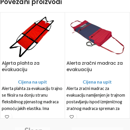
Povezani proizvodi
Alerta plahta za
Alerta zračni madrac za
evakuaciju
evakuaciju
Cijena na upit
Cijena na upit
Alerta plahta za evakuaciju trajno
Alerta zračni madrac za
se fiksira na donju stranu
evakuaciju namijenjen je trajnom
fleksibilnog pjenastog madraca
postavljanju ispod izmjeničnog
pomoću jakih elastika. Ima
zračnog madraca spreman za
sigurnosne pojaseve za držanje
korištenje za prijevoz korisnika
korisnika na madracu i trake za
na sigurno tijekom evakuacije.
povlačenje na svakom kraju.