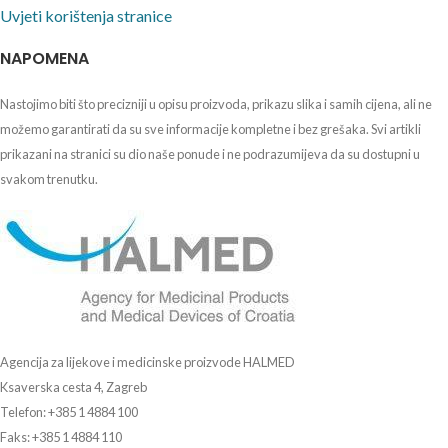
Uvjeti korištenja stranice
NAPOMENA
Nastojimo biti što precizniji u opisu proizvoda, prikazu slika i samih cijena, ali ne
možemo garantirati da su sve informacije kompletne i bez grešaka. Svi artikli
prikazani na stranici su dio naše ponude i ne podrazumijeva da su dostupni u
svakom trenutku.
Agencija za lijekove i medicinske proizvode HALMED
Ksaverska cesta 4, Zagreb
Telefon: +385 1 4884 100
Faks: +385 1 4884 110