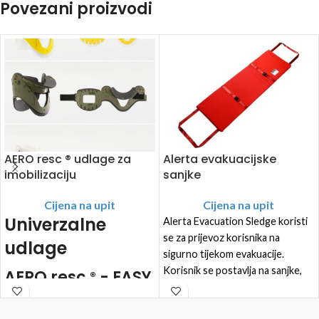
Povezani proizvodi
AERO resc ® udlage za
Alerta evakuacijske
imobilizaciju
sanjke
Cijena na upit
Cijena na upit
Univerzalne
Alerta Evacuation Sledge koristi
se za prijevoz korisnika na
udlage
sigurno tijekom evakuacije.
Korisnik se postavlja na sanjke,
AERO
resc
- EASY
®
učvršćuje remenima za prsa i
udlaga
noge i izvlači na sigurno pomoću