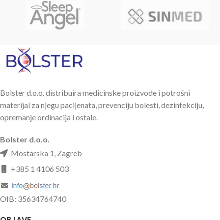
remenja na svakom kraju.
Savitljive univerzalne udlage za
imobilizaciju gotovo svih
ljudskih
udova i vratne kralježnice.
Cijene i uvjeti na upit:
nabava@bolster.hr
Bolster d.o.o. distribuira medicinske proizvode i potrošni
materijal za njegu pacijenata, prevenciju bolesti, dezinfekciju,
opremanje ordinacija i ostale.
Bolster d.o.o.
Mostarska 1, Zagreb
+385 1 4106 503
OIB: 35634764740
OBJAVE