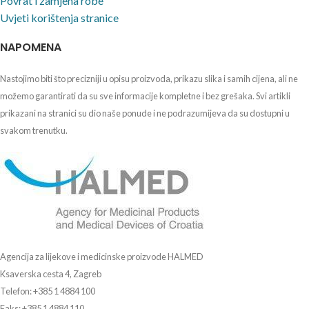
Povrat i zamjena robe
Uvjeti korištenja stranice
NAPOMENA
Nastojimo biti što precizniji u opisu proizvoda, prikazu slika i samih cijena, ali ne
možemo garantirati da su sve informacije kompletne i bez grešaka. Svi artikli
prikazani na stranici su dio naše ponude i ne podrazumijeva da su dostupni u
svakom trenutku.
Agencija za lijekove i medicinske proizvode HALMED
Ksaverska cesta 4, Zagreb
Telefon: +385 1 4884 100
Faks: +385 1 4884 110