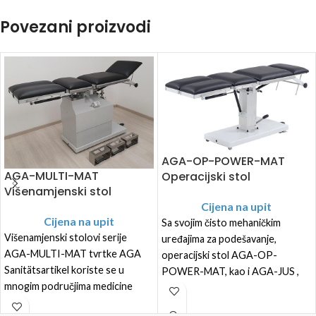
Povezani proizvodi
AGA-OP-POWER-MAT
AGA-MULTI-MAT
Operacijski stol
Višenamjenski stol
Cijena na upit
Cijena na upit
Sa svojim čisto mehaničkim
Višenamjenski stolovi serije
uređajima za podešavanje,
AGA-MULTI-MAT tvrtke AGA
operacijski stol AGA-OP-
Sanitätsartikel koriste se u
POWER-MAT, kao i AGA-JUS ,
mnogim područjima medicine
može raditi neovisno o izvoru
zahvaljujući opsežnim
energije. Visina se podešava