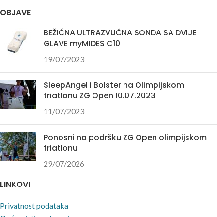
4106 503
OBJAVE
BEŽIČNA ULTRAZVUČNA SONDA SA DVIJE
GLAVE myMIDES C10
19/07/2023
SleepAngel i Bolster na Olimpijskom
triatlonu ZG Open 10.07.2023
11/07/2023
Ponosni na podršku ZG Open olimpijskom
triatlonu
29/07/2026
LINKOVI
Privatnost podataka