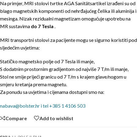
Na primjer, MRI stolovi tvrtke AGA Sanitätsartikel izrađeni su od
blago magnetskih komponenti od nehrđajućeg čelika ili aluminija i
mesinga. Nizak rezidualni magnetizam omogućuje upotrebu na
MR sustavima
do 7 Tesla
.
MRI transportni stolovi za pacijente mogu se sigurno koristiti pod
sljedećim uvjetima:
Statičko magnetsko polje od 7 Tesla ili manje,
S dodatnim prostornim gradijentom od najviše 7 T/m ili manje,
Stol ne smije prijeći granicu od 7 T/m s krajem glave/nogom u
smjeru kretanja prema magnetu.
Za ponudu sa uvjetima i cijenama dostupni smo na:
nabava@bolster.hr i tel +385 1 4106 503
Compare
Add to wishlist