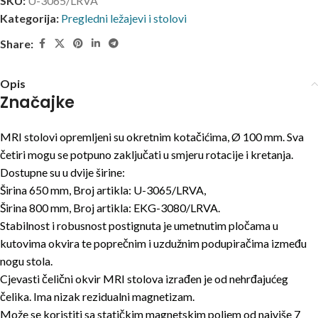
SKU:
U-3065/LRVA
Kategorija:
Pregledni ležajevi i stolovi
Share:
Opis
Značajke
MRI stolovi opremljeni su okretnim kotačićima, Ø 100 mm. Sva
četiri mogu se potpuno zaključati u smjeru rotacije i kretanja.
Dostupne su u dvije širine:
Širina 650 mm, Broj artikla: U-3065/LRVA,
Širina 800 mm, Broj artikla: EKG-3080/LRVA.
Stabilnost i robusnost postignuta je umetnutim pločama u
kutovima okvira te poprečnim i uzdužnim podupiračima između
nogu stola.
Cjevasti čelični okvir MRI stolova izrađen je od nehrđajućeg
čelika. Ima nizak rezidualni magnetizam.
Može se koristiti sa statičkim magnetskim poljem od najviše 7