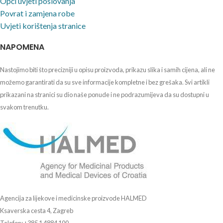
Opći uvjeti poslovanja
Povrat i zamjena robe
Uvjeti korištenja stranice
NAPOMENA
Nastojimo biti što precizniji u opisu proizvoda, prikazu slika i samih cijena, ali ne
možemo garantirati da su sve informacije kompletne i bez grešaka. Svi artikli
prikazani na stranici su dio naše ponude i ne podrazumijeva da su dostupni u
svakom trenutku.
Agencija za lijekove i medicinske proizvode HALMED
Ksaverska cesta 4, Zagreb