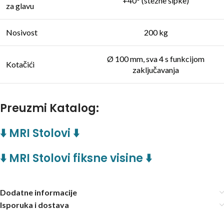
+40° (stezne šipke)
za glavu
Nosivost
200 kg
Ø 100 mm, sva 4 s funkcijom
Kotačići
zaključavanja
Preuzmi Katalog:
⬇️ MRI Stolovi ⬇️
⬇️ MRI Stolovi fiksne visine ⬇️
Dodatne informacije
Isporuka i dostava