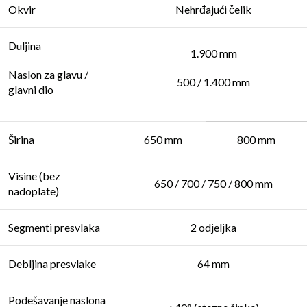
Okvir
Nehrđajući čelik
Duljina
1.900 mm
Naslon za glavu /
500 / 1.400 mm
glavni dio
Širina
650 mm
800 mm
Visine (bez
650 / 700 / 750 / 800 mm
nadoplate)
Segmenti presvlaka
2 odjeljka
Debljina presvlake
64 mm
Podešavanje naslona