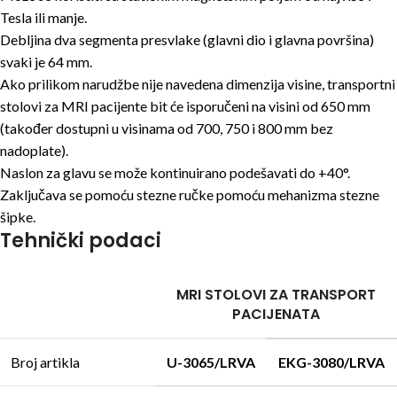
Tesla ili manje.
Debljina dva segmenta presvlake (glavni dio i glavna površina)
svaki je 64 mm.
Ako prilikom narudžbe nije navedena dimenzija visine, transportni
stolovi za MRI pacijente bit će isporučeni na visini od 650 mm
(također dostupni u visinama od 700, 750 i 800 mm bez
nadoplate).
Naslon za glavu se može kontinuirano podešavati do +40°.
Zaključava se pomoću stezne ručke pomoću mehanizma stezne
šipke.
Tehnički podaci
MRI STOLOVI ZA TRANSPORT
PACIJENATA
Broj artikla
U-3065/LRVA
EKG-3080/LRVA