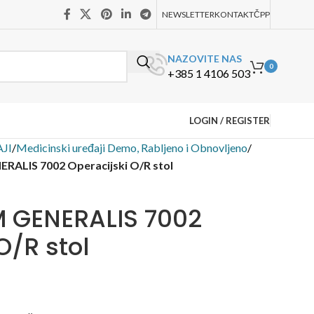
NEWSLETTER
KONTAKT
ČPP
NAZOVITE NAS
0
+385 1 4106 503
LOGIN / REGISTER
JI
/
Medicinski uređaji Demo, Rabljeno i Obnovljeno
/
ALIS 7002 Operacijski O/R stol
 GENERALIS 7002
O/R stol