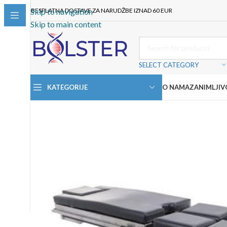
BESPLATNA DOSTAVE ZA NARUDŽBE IZNAD 60 EUR
Skip to navigation
Skip to main content
SELECT CATEGORY
KATEGORIJE
O NAMA
ZANIMLJIV