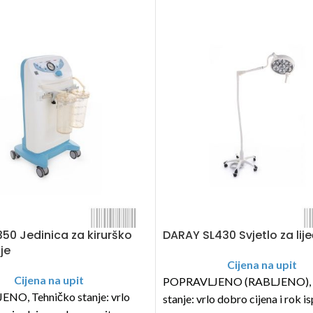
50 Jedinica za kirurško
DARAY SL430 Svjetlo za lij
je
Cijena na upit
Cijena na upit
POPRAVLJENO (RABLJENO), 
O, Tehničko stanje: vrlo
stanje: vrlo dobro cijena i rok i