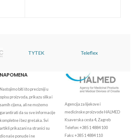
TYTEK
Teleflex
NAPOMENA
Nastojimo biti što precizniji u
opisu proizvoda, prikazu slika i
Agencija za lijekove i
samih cijena, ali ne možemo
medicinske proizvode HALMED
garantirati da su sve informacije
Ksaverska cesta 4, Zagreb
kompletne i bez grešaka. Svi
Telefon: +385 1 4884 100
artikli prikazani na stranici su
Faks: +385 1 4884 110
dio naše ponude i ne