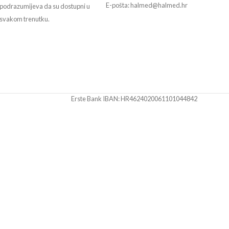
E-pošta: halmed@halmed.hr
podrazumijeva da su dostupni u
svakom trenutku.
Erste Bank IBAN: HR4624020061101044842