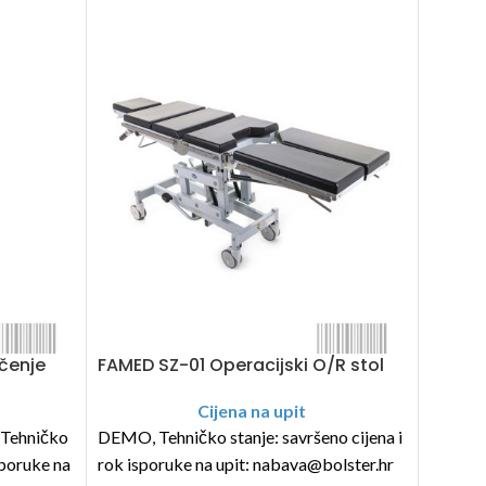
ečenje
FAMED SZ-01 Operacijski O/R stol
FAMED 
Cijena na upit
Tehničko
DEMO, Tehničko stanje: savršeno cijena i
DEMO, T
sporuke na
rok isporuke na upit: nabava@bolster.hr
rok isp