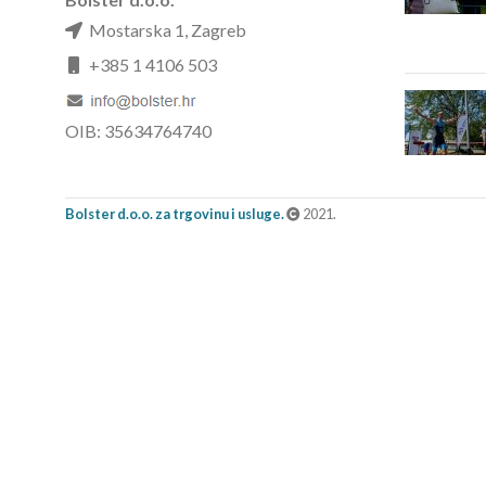
Mostarska 1, Zagreb
+385 1 4106 503
OIB: 35634764740
Bolster d.o.o. za trgovinu i usluge.
2021.