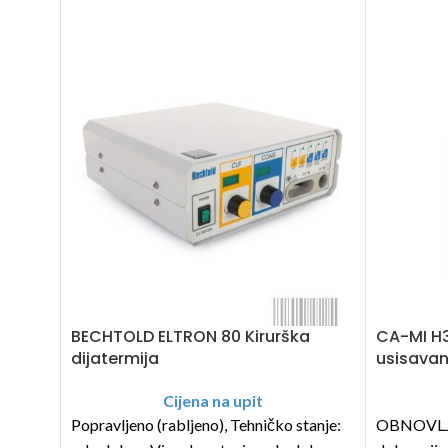
BECHTOLD ELTRON 80 Kirurška
CA-MI H3
dijatermija
usisavan
Cijena na upit
Popravljeno (rabljeno), Tehničko stanje:
OBNOVLJEN