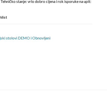
čko stanje: vrlo dobro cijena i rok isporuke na upit:
hlist
jski stolovi DEMO i Obnovljeni