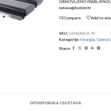
OBNOVLJENO (RABLJENO), Tehni
nabava@bolster.hr
Compare
Add to wis
SKU:
GENERALIS 70
Kategorije:
Kirurgija
,
Operaci
Share:
OPIS
ISPORUKA I DOSTAVA