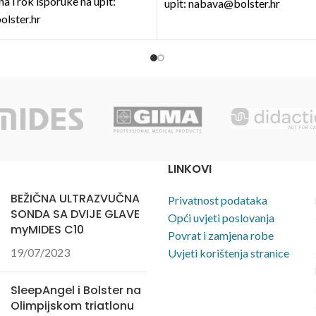
na i rok isporuke na upit:
upit: nabava@bolster.hr
lster.hr
LINKOVI
BEŽIČNA ULTRAZVUČNA
Privatnost podataka
SONDA SA DVIJE GLAVE
Opći uvjeti poslovanja
myMIDES C10
Povrat i zamjena robe
19/07/2023
Uvjeti korištenja stranice
SleepAngel i Bolster na
Olimpijskom triatlonu