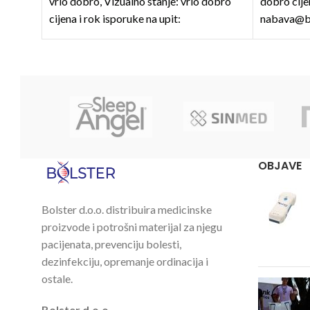
vrlo dobro, Vizualno stanje: vrlo dobro
dobro cije
cijena i rok isporuke na upit:
nabava@bo
nabava@bolster.hr
OBJAVE
Bolster d.o.o. distribuira medicinske
proizvode i potrošni materijal za njegu
pacijenata, prevenciju bolesti,
dezinfekciju, opremanje ordinacija i
ostale.
Bolster d.o.o.