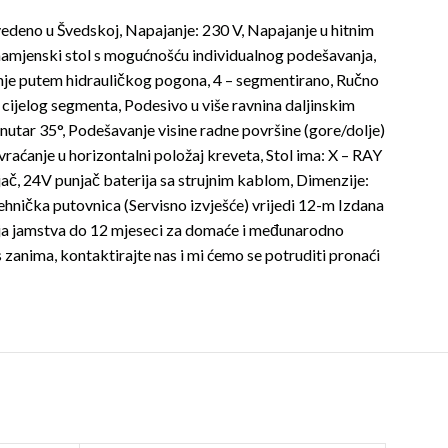
deno u Švedskoj, Napajanje: 230 V, Napajanje u hitnim
namjenski stol s mogućnošću individualnog podešavanja,
nje putem hidrauličkog pogona, 4 – segmentirano, Ručno
 cijelog segmenta, Podesivo u više ravnina daljinskim
nutar 35°, Podešavanje visine radne površine (gore/dolje)
aćanje u horizontalni položaj kreveta, Stol ima: X – RAY
ljač, 24V punjač baterija sa strujnim kablom, Dimenzije:
ehnička putovnica (Servisno izvješće) vrijedi 12-m Izdana
nja jamstva do 12 mjeseci za domaće i međunarodno
 zanima, kontaktirajte nas i mi ćemo se potruditi pronaći