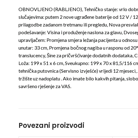
OBNOVLJENO (RABLJENO), Tehničko stanje: vrlo dobro, Vi
slučajevima: putem 2 nove ugrađene baterije od 12 V / 1
prilagodbe zadanom tretmanu ili pregledu, Nova presvla
podešavanje: Visina i produženje naslona za glavu, Dvoseg
upravljačem: Promjena smjera ležanja pacijenta u odnosu 
unutar: 33 cm, Promjena bočnog nagiba u rasponu od 20°, 
translucency, Šine za pričvršćivanje dodatnih dodataka, C
Loža: 199 x 51 x 6 cm, Sveukupno: 199 x 70 x 81,5/116 cm,
tehnička putovnica (Servisno izvješće) vrijedi 12 mjese
tržište uz nadoplatu . Ako imate bilo kakvih pitanja, slob
savršeno rješenje za VAS.
Povezani proizvodi