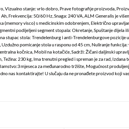
zualno stanje: vrlo dobro, Prave fotografije proizvoda, Proizve
2 Ah, Frekvencija: 50/60 Hz, Snaga: 240 VA, ALM Generalis je više
ka (memory visco) s medicinskim odobrenjem, Električno upravlja
mentni podijeljeni segment stopala: Okretanje, Spuštanje dijela ili
na stupac stola: Trendelenburg i anti-Trendelenburgove pozicije u
Uzdužno pomicanje stola u rasponu od 45 cm, Nuliranje funkcija: vr
entralna kočnica, Mobil na kotačiće, Sadrži: Žičani daljinski uprav
 Težina: 230 kg, Ima trenutni pregled i spreman je za rad, Izdana t
ci, Jamstvo:3 mjeseca za međunarodno tržište, Mogućnost produlje
odno nas kontaktirajte! U slučaju da ne pronađete proizvod koji vas