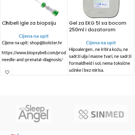
Chibell igle za biopsiju
Gel za EKG 5l sa bocom
250ml i dozatorom
Cijena na upit
Cijena na upit
Cijene na upit: shop@bolster.hr
Hipoalergen , ne iritira kožu, ne
https://www.biopsybell.com/products/biopsy/chibellaspiration-
sadrži ulja i masne tvari, ne sadrži
needle-and-prenatal-diagnosis/
formaldheid i sol, nema toksične
učinke i bez mirisa.
Ne oštećuje površine senzora
Sadrži praznu bocu od 250 ml i 1
mlaznicu za jednostavno
punjenje.