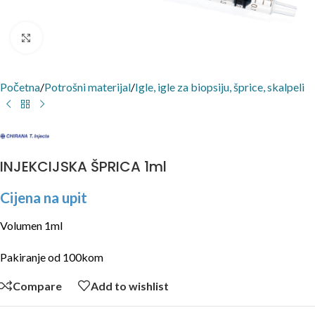
Click to enlarge
Početna
/
Potrošni materijal
/
Igle, igle za biopsiju, šprice, skalpeli
INJEKCIJSKA ŠPRICA 1ml
Cijena na upit
Volumen 1ml
Pakiranje od 100kom
Compare
Add to wishlist