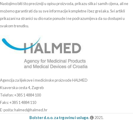
Nastojimo biti što precizniji u opisu proizvoda, prikazu slika i samih cijena, ali ne
možemo garantirati da su sve informacije kompletne i bez grešaka. Svi artikli
prikazani na stranici su dio naše ponude i ne podrazumijeva da su dostupni u
svakom trenutku.
Agencija za lijekove i medicinske proizvode HALMED
Ksaverska cesta 4, Zagreb
Telefon: +385 1 4884 100
Faks: +385 1 4884 110
E-pošta: halmed@halmed.hr
Bolster d.o.o. za trgovinu i usluge.
2021.
Erste Bank IBAN: HR4624020061101044842