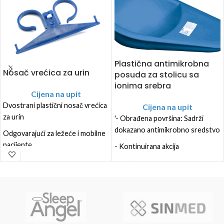
Plastična antimikrobna
Nosač vrećica za urin
posuda za stolicu sa
ionima srebra
Cijena na upit
Dvostrani plastični nosač vrećica
Cijena na upit
za urin
'- Obrađena površina: Sadrži
dokazano antimikrobno sredstvo
Odgovarajući za ležeće i mobilne
pacijente
- Kontinuirana akcija
Olakšava rad osoblju
- Pomaže smanjiti rizik od
infekcije
Pakiranje: 10komada
https://www.youtube.com/watch?
v=t-g4Qc6DgKk