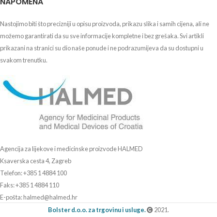
NAPOMENA
Nastojimo biti što precizniji u opisu proizvoda, prikazu slika i samih cijena, ali ne
možemo garantirati da su sve informacije kompletne i bez grešaka. Svi artikli
prikazani na stranici su dio naše ponude i ne podrazumijeva da su dostupni u
svakom trenutku.
Agencija za lijekove i medicinske proizvode HALMED
Ksaverska cesta 4, Zagreb
Telefon: +385 1 4884 100
Faks: +385 1 4884 110
E-pošta: halmed@halmed.hr
Bolster d.o.o. za trgovinu i usluge.
2021.