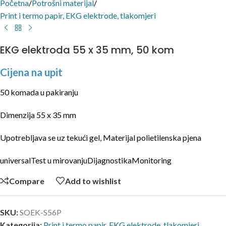
Početna
/
Potrošni materijal
/
Print i termo papir, EKG elektrode, tlakomjeri
EKG elektroda 55 x 35 mm, 50 kom
Cijena na upit
50 komada u pakiranju
Dimenzija 55 x 35 mm
Upotrebljava se uz tekući gel, Materijal polietilenska pjena
universalTest u mirovanjuDijagnostikaMonitoring
Compare
Add to wishlist
SKU:
SOEK-S56P
Kategorija:
Print i termo papir, EKG elektrode, tlakomjeri