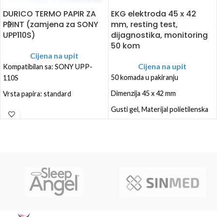
EKG elektroda 45 x 42
DURICO TERMO PAPIR ZA
mm, resting test,
PRINT (zamjena za SONY
dijagnostika, monitoring
UPP110S)
50 kom
Cijena na upit
Cijena na upit
Kompatibilan sa: SONY UPP-
50 komada u pakiranju
110S
Dimenzija 45 x 42 mm
Vrsta papira: standard
Gusti gel, Materijal polietilenska
Dimenzije (mm xm): 110mm x 20m
pjena
Odrasli, Test u mirovanju,
dijagnostika, monitoring