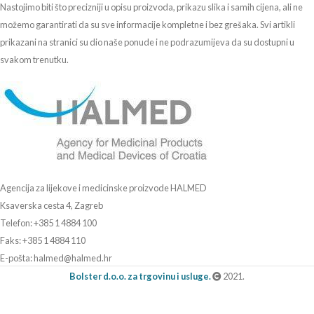
Nastojimo biti što precizniji u opisu proizvoda, prikazu slika i samih cijena, ali ne
možemo garantirati da su sve informacije kompletne i bez grešaka. Svi artikli
prikazani na stranici su dio naše ponude i ne podrazumijeva da su dostupni u
svakom trenutku.
Agencija za lijekove i medicinske proizvode HALMED
Ksaverska cesta 4, Zagreb
Telefon: +385 1 4884 100
Faks: +385 1 4884 110
E-pošta: halmed@halmed.hr
Bolster d.o.o. za trgovinu i usluge.
2021.
Erste Bank IBAN: HR4624020061101044842