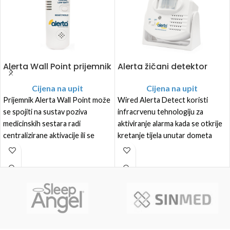
Alerta Wall Point prijemnik
Alerta žičani detektor
Cijena na upit
Cijena na upit
Prijemnik Alerta Wall Point može
Wired Alerta Detect koristi
se spojiti na sustav poziva
infracrvenu tehnologiju za
medicinskih sestara radi
aktiviranje alarma kada se otkrije
centralizirane aktivacije ili se
kretanje tijela unutar dometa
koristiti samostalno, neovisno o
infracrvene zrake.
sustavu poziva medicinskih
sestara za davanje lokaliziranih
upozorenja samo putem ovog
uređaja.