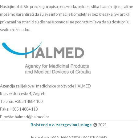
Nastojimo biti što precizniji u opisu proizvoda, prikazu slika i samih cijena, ali ne
možemo garantirati da su sve informacije kompletne i bez grešaka. Svi artikli
prikazani na stranici su dio naše ponude i ne podrazumijeva da su dostupni u
svakom trenutku.
Agencija za lijekove i medicinske proizvode HALMED
Ksaverska cesta 4, Zagreb
Telefon: +385 1 4884 100
Faks: +385 1 4884 110
E-pošta: halmed@halmed.hr
Bolster d.o.o. za trgovinu i usluge.
2021.
Erste Bank IBAN: HR4624020061101044842