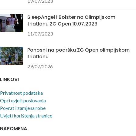
19/07/2023
SleepAngel i Bolster na Olimpijskom
triatlonu ZG Open 10.07.2023
11/07/2023
Ponosni na podršku ZG Open olimpijskom
triatlonu
29/07/2026
LINKOVI
Privatnost podataka
Opći uvjeti poslovanja
Povrat i zamjena robe
Uvjeti korištenja stranice
NAPOMENA