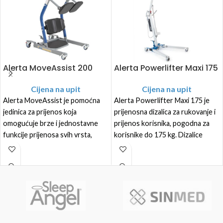
Alerta MoveAssist 200
Alerta Powerlifter Maxi 175
Cijena na upit
Cijena na upit
Alerta MoveAssist je pomoćna
Alerta Powerlifter Maxi 175 je
jedinica za prijenos koja
prijenosna dizalica za rukovanje i
omogućuje brze i jednostavne
prijenos korisnika, pogodna za
funkcije prijenosa svih vrsta,
korisnike do 175 kg. Dizalice
zahtijevajući minimalnu pomoć
Alerta Powerlifter dizajnirane su
njegovatelja. Alerta MoveAssist
za korištenje u bolnicama,
promiče angažman korisnika i
okruženjima za njegu i kućnu
poboljšava mobilnost.
njegu.