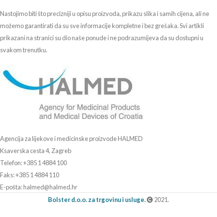
Nastojimo biti što precizniji u opisu proizvoda, prikazu slika i samih cijena, ali ne
možemo garantirati da su sve informacije kompletne i bez grešaka. Svi artikli
prikazani na stranici su dio naše ponude i ne podrazumijeva da su dostupni u
svakom trenutku.
Agencija za lijekove i medicinske proizvode HALMED
Ksaverska cesta 4, Zagreb
Telefon: +385 1 4884 100
Faks: +385 1 4884 110
E-pošta: halmed@halmed.hr
Bolster d.o.o. za trgovinu i usluge.
2021.