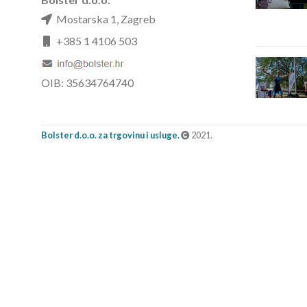
Mostarska 1, Zagreb
+385 1 4106 503
OIB: 35634764740
Bolster d.o.o. za trgovinu i usluge.
2021.