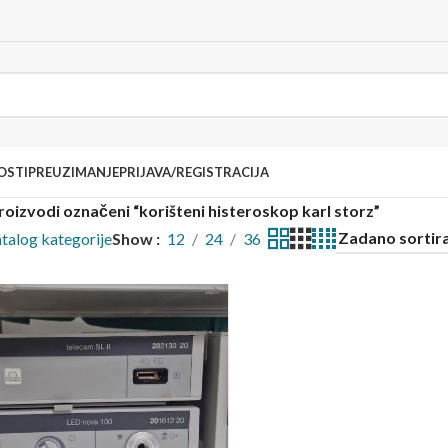
OSTI
PREUZIMANJE
PRIJAVA/REGISTRACIJA
roizvodi označeni “korišteni histeroskop karl storz”
talog kategorije
Show
12
24
36