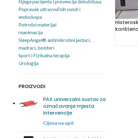
Njega pacijenta i prevencija dekubitusa
Popravak ultrazvučnih sondi i
endoskopa
Histerosk
Potrošni materijal
korišten
reanimacija
SleepAngel® antimikrobni jastuci,
madraci, bolsteri
Sport i Fizikalna terapija
Urologija
PROIZVODI
PAX univerzalni sustav za
označavanje mjesta
intervencije
Cijena na upit