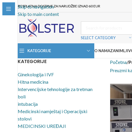
BESPLATNA DOSTAVE ZA NARUDŽBE IZNAD 60 EUR
Skip to navigation
Skip to main content
SELECT CATEGORY
KATEGORIJE
O NAMA
ZANIMLJIV
KATEGORIJE
Početna
/
P
Preuzmi ka
Ginekologija i IVF
Hitna medicina
Intervencijske tehnologije za tretman
boli
intubacija
Medicinski namještaj i Operacijski
stolovi
MEDICINSKI UREĐAJI