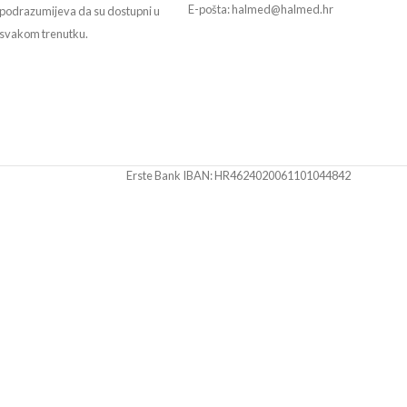
E-pošta: halmed@halmed.hr
podrazumijeva da su dostupni u
svakom trenutku.
Erste Bank IBAN: HR4624020061101044842