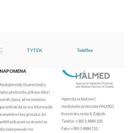
TYTEK
Teleflex
NAPOMENA
Nastojimo biti što precizniji u
opisu proizvoda, prikazu slika i
Agencija za lijekove i
samih cijena, ali ne možemo
medicinske proizvode HALMED
garantirati da su sve informacije
Ksaverska cesta 4, Zagreb
kompletne i bez grešaka. Svi
Telefon: +385 1 4884 100
artikli prikazani na stranici su
Faks: +385 1 4884 110
dio naše ponude i ne