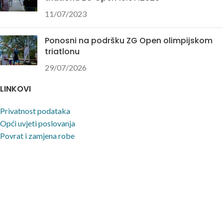
11/07/2023
Ponosni na podršku ZG Open olimpijskom
triatlonu
29/07/2026
LINKOVI
Privatnost podataka
Opći uvjeti poslovanja
Povrat i zamjena robe
Uvjeti korištenja stranice
NAPOMENA
Nastojimo biti što precizniji u opisu proizvoda, prikazu slika i samih cijena, ali ne
možemo garantirati da su sve informacije kompletne i bez grešaka. Svi artikli
prikazani na stranici su dio naše ponude i ne podrazumijeva da su dostupni u