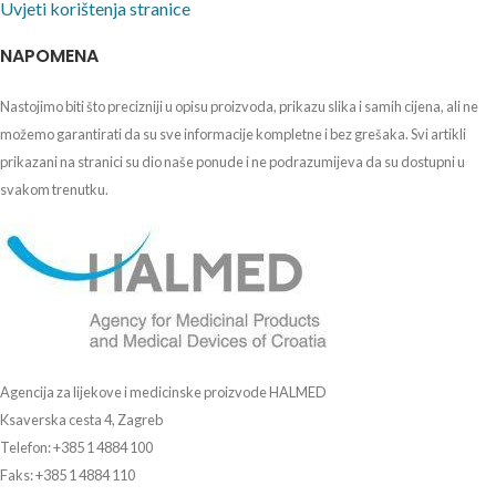
Uvjeti korištenja stranice
NAPOMENA
Nastojimo biti što precizniji u opisu proizvoda, prikazu slika i samih cijena, ali ne
možemo garantirati da su sve informacije kompletne i bez grešaka. Svi artikli
prikazani na stranici su dio naše ponude i ne podrazumijeva da su dostupni u
svakom trenutku.
Agencija za lijekove i medicinske proizvode HALMED
Ksaverska cesta 4, Zagreb
Telefon: +385 1 4884 100
Faks: +385 1 4884 110