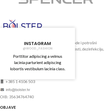
Bolster d.o.o. distribuira medicinske proizvode i potrošni
INSTAGRAM
@WOOD_FASHION
materijal za njegu pacijenata, prevenciju bolesti, dezinfekciju,
opremanje ordinacija i ostale.
Porttitor adipiscing a velmus
lacinia parturient adipiscing
Bolster d.o.o.
lobortis vestibulum lacinia class.
Mostarska 1, Zagreb
+385 1 4106 503
OIB: 35634764740
OBJAVE