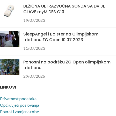
BEŽIČNA ULTRAZVUČNA SONDA SA DVIJE
GLAVE myMIDES C10
19/07/2023
SleepAngel i Bolster na Olimpijskom
triatlonu ZG Open 10.07.2023
11/07/2023
Ponosni na podršku ZG Open olimpijskom
triatlonu
29/07/2026
LINKOVI
Privatnost podataka
Opći uvjeti poslovanja
Povrat i zamjena robe