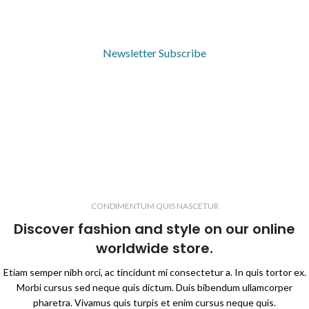
Be the first to learn about our latest trends and get exclusive
offers.
Newsletter Subscribe
CONDIMENTUM QUIS NASCETUR
Discover fashion and style on our online
worldwide store.
Etiam semper nibh orci, ac tincidunt mi consectetur a. In quis tortor ex.
Morbi cursus sed neque quis dictum. Duis bibendum ullamcorper
pharetra. Vivamus quis turpis et enim cursus neque quis.