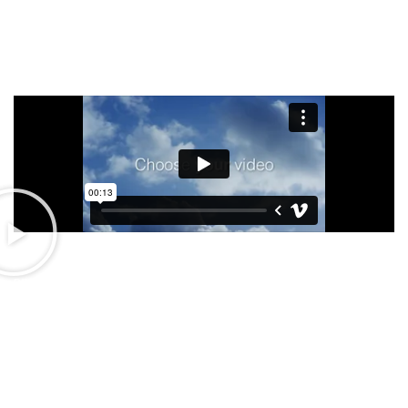
PORTTITOR ADIPISCING PARTURIENT
Enjoy the best quality and features
made by WoodMart.
Etiam semper nibh orci, ac tincidunt mi consectetur a. In
quis tortor ex. Morbi cursus sed neque quis dictum. Duis