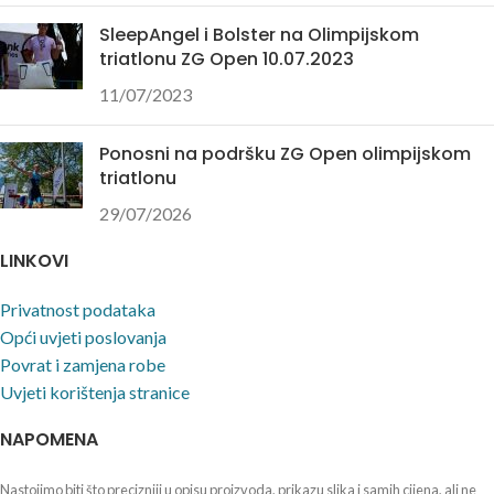
SleepAngel i Bolster na Olimpijskom
triatlonu ZG Open 10.07.2023
11/07/2023
Ponosni na podršku ZG Open olimpijskom
triatlonu
29/07/2026
LINKOVI
Privatnost podataka
Opći uvjeti poslovanja
Povrat i zamjena robe
Uvjeti korištenja stranice
NAPOMENA
Nastojimo biti što precizniji u opisu proizvoda, prikazu slika i samih cijena, ali ne