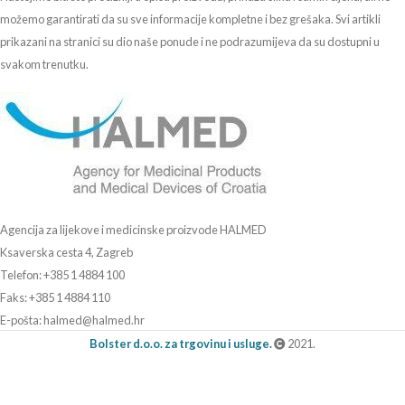
možemo garantirati da su sve informacije kompletne i bez grešaka. Svi artikli
prikazani na stranici su dio naše ponude i ne podrazumijeva da su dostupni u
svakom trenutku.
Agencija za lijekove i medicinske proizvode HALMED
Ksaverska cesta 4, Zagreb
Telefon: +385 1 4884 100
Faks: +385 1 4884 110
E-pošta: halmed@halmed.hr
Bolster d.o.o. za trgovinu i usluge.
2021.
Erste Bank IBAN: HR4624020061101044842