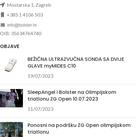
Mostarska 1, Zagreb
+385 1 4106 503
OIB: 35634764740
OBJAVE
BEŽIČNA ULTRAZVUČNA SONDA SA DVIJE
GLAVE myMIDES C10
19/07/2023
SleepAngel i Bolster na Olimpijskom
triatlonu ZG Open 10.07.2023
11/07/2023
Ponosni na podršku ZG Open olimpijskom
triatlonu