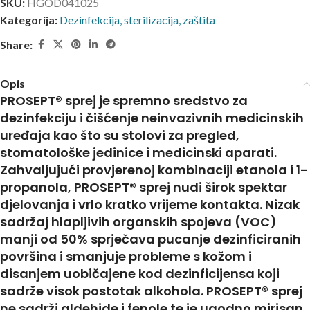
SKU:
HGOD041025
Kategorija:
Dezinfekcija, sterilizacija, zaštita
Share:
Opis
PROSEPT® sprej je spremno sredstvo za
dezinfekciju i čišćenje neinvazivnih medicinskih
uređaja kao što su stolovi za pregled,
stomatološke jedinice i medicinski aparati.
Zahvaljujući provjerenoj kombinaciji etanola i 1-
propanola, PROSEPT® sprej nudi širok spektar
djelovanja i vrlo kratko vrijeme kontakta. Nizak
sadržaj hlapljivih organskih spojeva (VOC)
manji od 50% sprječava pucanje dezinficiranih
površina i smanjuje probleme s kožom i
disanjem uobičajene kod dezinficijensa koji
sadrže visok postotak alkohola. PROSEPT® sprej
ne sadrži aldehide i fenole te je ugodno mirisan