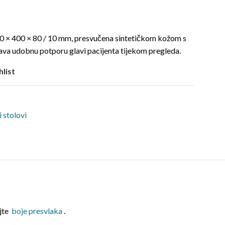
0 × 400 × 80 / 10 mm, presvučena sintetičkom kožom s
va udobnu potporu glavi pacijenta tijekom pregleda.
hlist
i stolovi
ajte
boje presvlaka
.