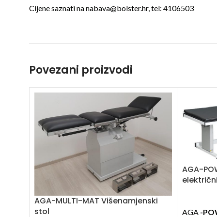
Cijene saznati na nabava@bolster.hr, tel: 4106503
Povezani proizvodi
AGA-POWE
električ
AGA-MULTI-MAT Višenamjenski
stol
AGA
-POW