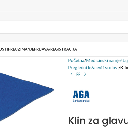
OSTI
PREUZIMANJE
PRIJAVA/REGISTRACIJA
Početna
/
Medicinski namještaj 
Pregledni ležajevi i stolovi
/
Kli
Klin za glav