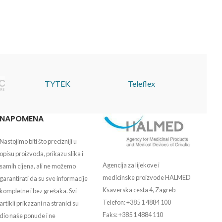
TYTEK
Teleflex
NAPOMENA
Nastojimo biti što precizniji u
opisu proizvoda, prikazu slika i
Agencija za lijekove i
samih cijena, ali ne možemo
medicinske proizvode HALMED
garantirati da su sve informacije
Ksaverska cesta 4, Zagreb
kompletne i bez grešaka. Svi
Telefon: +385 1 4884 100
artikli prikazani na stranici su
Faks: +385 1 4884 110
dio naše ponude i ne