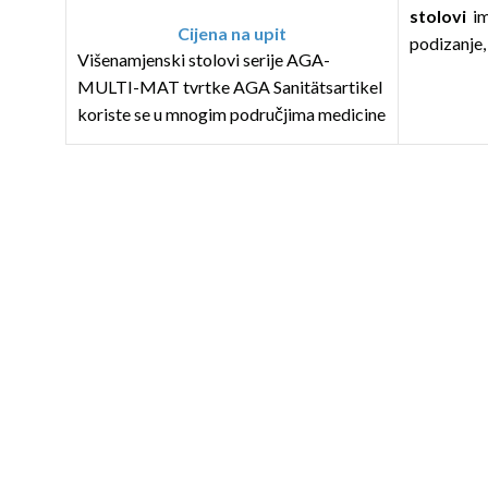
stolovi
im
Cijena na upit
podizanje,
Višenamjenski stolovi serije AGA-
sinkrono 
MULTI-MAT tvrtke AGA Sanitätsartikel
opremljen
koriste se u mnogim područjima medicine
Rendgens
zahvaljujući opsežnim mogućnostima
dostupni su
elektromotornog podešavanja,
ergonomskoj strukturi ploče stola u pet
Rendgenski 
dijelova i uklonjivim tapeciranim
1065/EE, š
segmentima, koji su prekriveni
kontinuira
elektrovodljiva umjetna koža (mješavina
Rendgenski 
pamuk/poliester, premaz od 100% PVC
1080/EE, š
spoja, biokompatibilan).
kontinuira
Rendgenski 
Višenamjenski stolovi AGA-MULTI-
1065/KEE, 
MAT dostupni su u sljedećim verzijama:
ploča stol
Bez bočnog podešavanja, br. artikla: MF-
pomoću re
1050/EE,
zaključava