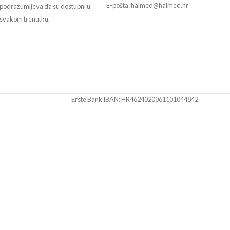
E-pošta: halmed@halmed.hr
podrazumijeva da su dostupni u
svakom trenutku.
Erste Bank IBAN: HR4624020061101044842