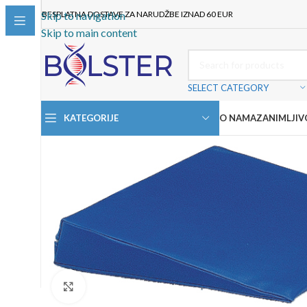
BESPLATNA DOSTAVE ZA NARUDŽBE IZNAD 60 EUR
Skip to navigation
Skip to main content
SELECT CATEGORY
KATEGORIJE
O NAMA
ZANIMLJIV
Click to enlarge