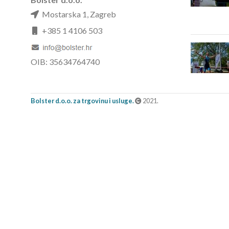
Mostarska 1, Zagreb
+385 1 4106 503
OIB: 35634764740
Bolster d.o.o. za trgovinu i usluge.
2021.