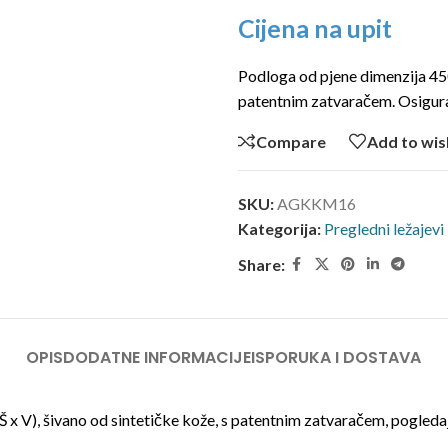
Cijena na upit
Podloga od pjene dimenzija 45
patentnim zatvaračem. Osigura
Compare
Add to wis
SKU:
AGKKM16
Kategorija:
Pregledni ležajevi 
Share:
OPIS
DODATNE INFORMACIJE
ISPORUKA I DOSTAVA
 Š x V), šivano od sintetičke kože, s patentnim zatvaračem, pogled