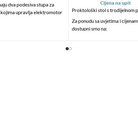
Cijena na upit
aju dva podesiva stupa za
Proktološki stol s trodijelnom
 kojima upravlja elektromotor
preko ručnog prekidača
Za ponudu sa uvjetima i cijena
og s dva gumba.
dostupni smo na:
ki stolovi AGA-POWER-LIFT
nabava@bolster.hr i tel +385 1
 u četiri verzije
:
stol, br. artikla: RGL-
irine 650 mm - jednodijelni,
na ploča,
stol, br. artikla: RGL-
irine 800 mm – jednodijelni,
na ploča,
stol, br. artikla: RGL-
širine 650 mm - dvodijelna
a, podešavanje naslona za glavu
šetke (sa 13 koraka
nja),