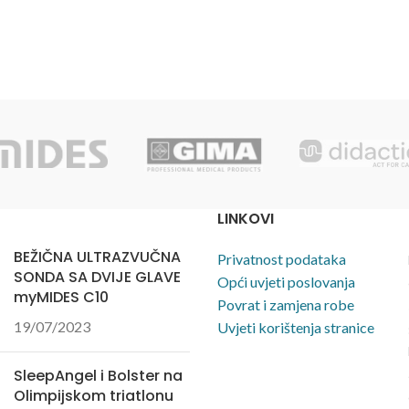
 stol, art. br.: RGL-1080/KEE,
 mm - dvodijelna ploča stola,
je naslona za glavu pomoću
a 13 koraka zaključavanja).
sa uvjetima i cijenama
mo na:
ster.hr i tel +385 1 4106 503
LINKOVI
BEŽIČNA ULTRAZVUČNA
Privatnost podataka
SONDA SA DVIJE GLAVE
Opći uvjeti poslovanja
myMIDES C10
Povrat i zamjena robe
19/07/2023
Uvjeti korištenja stranice
SleepAngel i Bolster na
Olimpijskom triatlonu