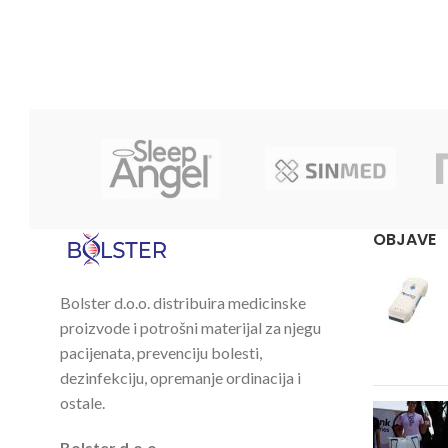
S bočnim podešavanjem, br. artikla: MF-
Rendgenski
1050/EEE.
širine 800
Za ponudu sa uvjetima i cijenama
podešavan
dostupni smo na:
rešetke (s
Za ponudu 
nabava@bolster.hr i tel +385 1 4106 503
dostupni s
nabava@bol
OBJAVE
Bolster d.o.o. distribuira medicinske
proizvode i potrošni materijal za njegu
pacijenata, prevenciju bolesti,
dezinfekciju, opremanje ordinacija i
ostale.
Bolster d.o.o.