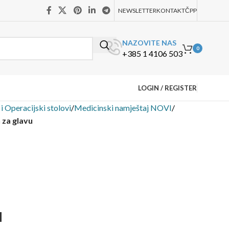
NEWSLETTER
KONTAKT
ČPP
NAZOVITE NAS
0
+385 1 4106 503
LOGIN / REGISTER
i Operacijski stolovi
/
Medicinski namještaj NOVI
/
n za glavu
u