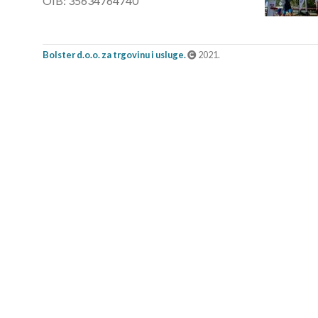
OIB: 35634764740
Bolster d.o.o. za trgovinu i usluge.
2021.