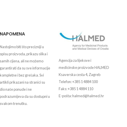
NAPOMENA
Nastojimo biti što precizniji u
opisu proizvoda, prikazu slika i
Agencija za lijekove i
samih cijena, ali ne možemo
medicinske proizvode HALMED
garantirati da su sve informacije
Ksaverska cesta 4, Zagreb
kompletne i bez grešaka. Svi
Telefon: +385 1 4884 100
artikli prikazani na stranici su
Faks: +385 1 4884 110
dio naše ponude i ne
E-pošta: halmed@halmed.hr
podrazumijeva da su dostupni u
svakom trenutku.