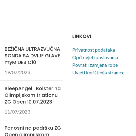
LINKOVI
BEŽIČNA ULTRAZVUČNA
Privatnost podataka
SONDA SA DVIJE GLAVE
Opći uvjeti poslovanja
myMIDES C10
Povrat i zamjena robe
19/07/2023
Uvjeti korištenja stranice
SleepAngel i Bolster na
Olimpijskom triatlonu
ZG Open 10.07.2023
11/07/2023
Ponosni na podršku ZG
Open olimpijskom